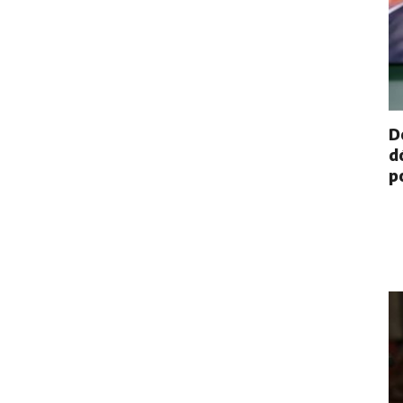
D
d
p