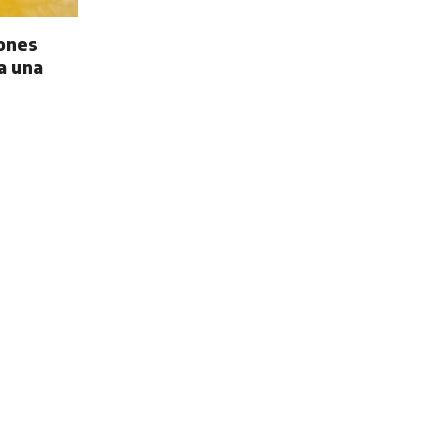
iones
a una