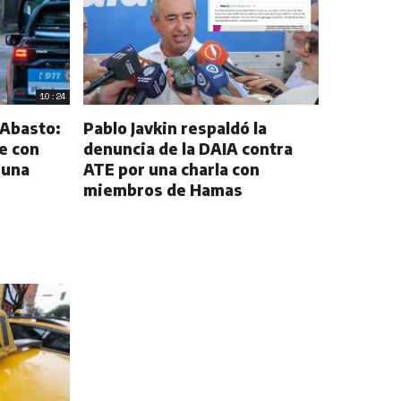
10:24
 Abasto:
Pablo Javkin respaldó la
e con
denuncia de la DAIA contra
 una
ATE por una charla con
miembros de Hamas