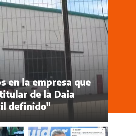
s en la empresa que
titular de la Daia
l definido"