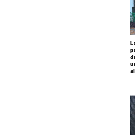
L
p
d
u
a