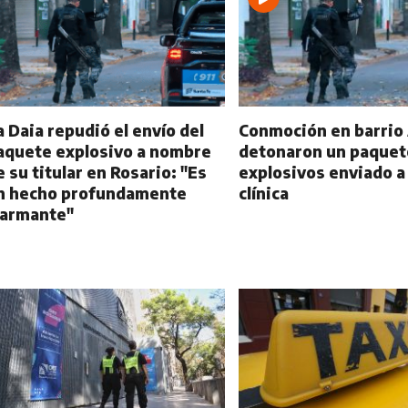
a Daia repudió el envío del
Conmoción en barrio
aquete explosivo a nombre
detonaron un paquet
e su titular en Rosario: "Es
explosivos enviado a
n hecho profundamente
clínica
larmante"