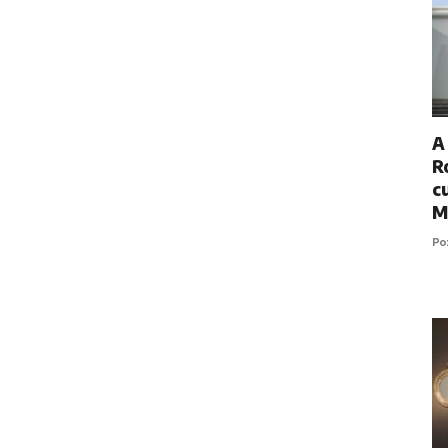
A
R
c
M
P