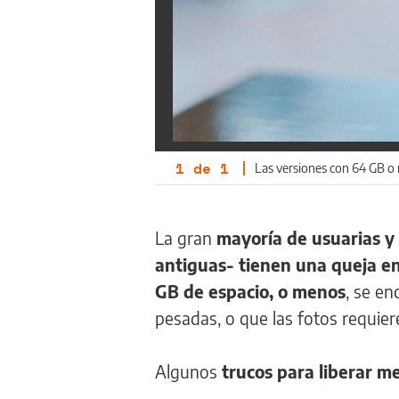
1
de
1
|
Las versiones con 64 GB o
La gran
mayoría de usuarias y
antiguas- tienen una queja e
GB de espacio, o menos
, se en
pesadas, o que las fotos requie
Algunos
trucos para liberar m