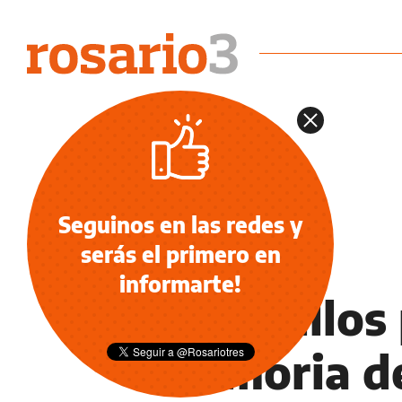
Seguinos en las redes y
serás el primero en
TECNO
informarte!
4 sencillos
memoria de