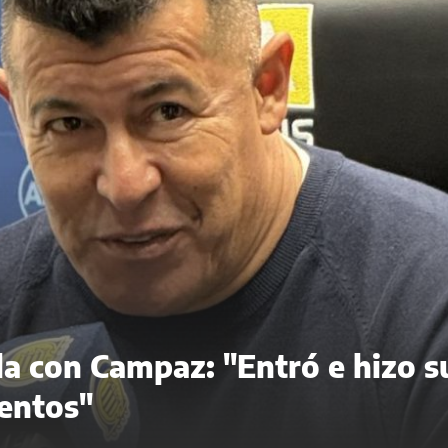
ela con Campaz: "Entró e hizo s
entos"