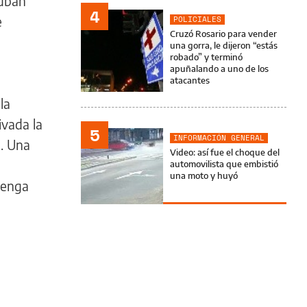
suban
4
e
POLICIALES
Cruzó Rosario para vender
una gorra, le dijeron “estás
robado” y terminó
apuñalando a uno de los
atacantes
la
ivada la
5
INFORMACIÓN GENERAL
. Una
Video: así fue el choque del
automovilista que embistió
una moto y huyó
tenga