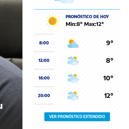
PRONÓSTICO DE HOY
Min:
8
° Max:
12
°
9°
8:00
8°
12:00
10°
16:00
12°
20:00
u
VER PRONÓSTICO EXTENDIDO