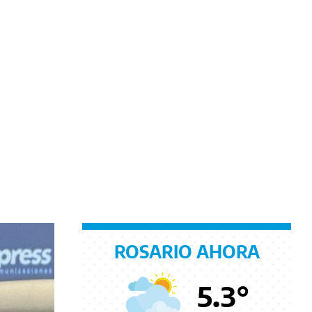
ROSARIO AHORA
5.3
°