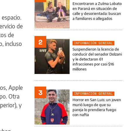
Encontraron a Zulma Lobato
en Paraná en situación de
calle y desorientada: buscan
 espacio.
a familiares o allegados
ervicio de
tos de
2
, incluso
INFORMACIÓN GENERAL
Suspendieron la licencia de
conducir del senador Dolzani
y le detectaron 61
infracciones por casi $16
millones
ros, Apple
3
INFORMACIÓN GENERAL
po. Otra
Horror en San Luis: un joven
perior), y
murió luego de que su
pareja lo prendiera fuego
con nafta