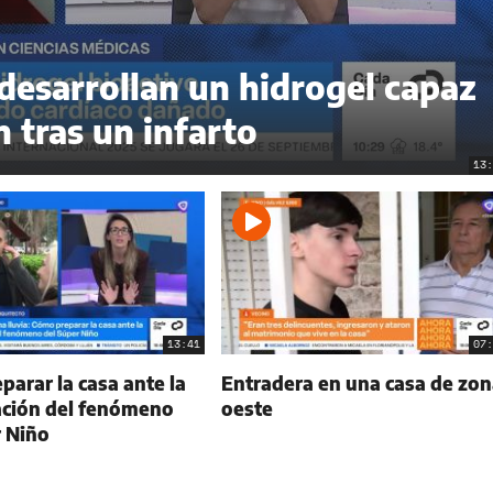
 desarrollan un hidrogel capaz
n tras un infarto
13:
13:41
07:
arar la casa ante la
Entradera en una casa de zon
ción del fenómeno
oeste
r Niño