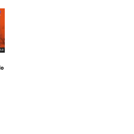
18
lo