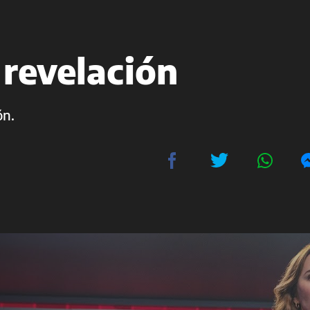
a revelación
ón.