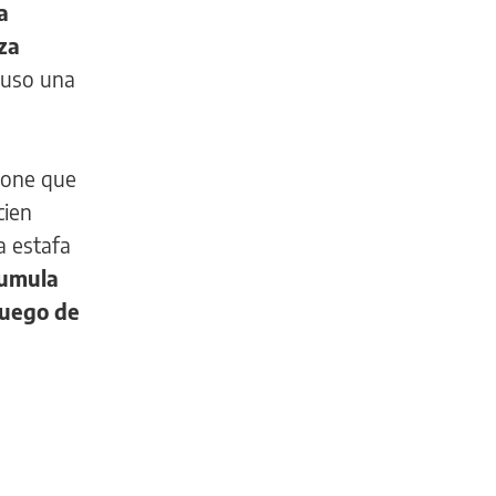
a
nza
 puso una
upone que
cien
a estafa
cumula
luego de