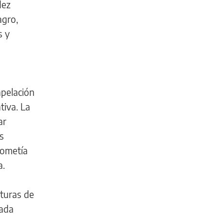
dez
agro,
s y
apelación
tiva. La
ar
s
rometía
a.
sturas de
rada