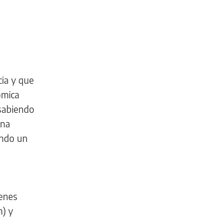
cia y que
ómica
 sabiendo
una
ando un
ienes
n) y