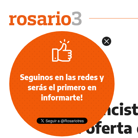
Seguinos en las redes y
serás el primero en
ECONOMÍA NEGOCIOS AGRO
informarte!
El financis
una oferta 