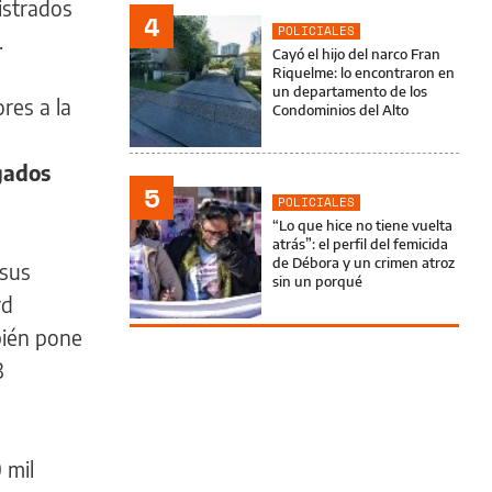
istrados
4
POLICIALES
.
Cayó el hijo del narco Fran
Riquelme: lo encontraron en
un departamento de los
res a la
Condominios del Alto
gados
5
POLICIALES
“Lo que hice no tiene vuelta
atrás”: el perfil del femicida
de Débora y un crimen atroz
 sus
sin un porqué
rd
bién pone
3
 mil