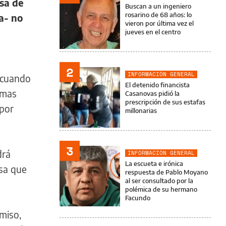
nsa de
Buscan a un ingeniero
rosarino de 68 años: lo
a- no
vieron por última vez el
jueves en el centro
2
INFORMACIÓN GENERAL
o cuando
El detenido financista
imas
Casanovas pidió la
prescripción de sus estafas
 por
millonarias
3
drá
INFORMACIÓN GENERAL
La escueta e irónica
usa que
respuesta de Pablo Moyano
al ser consultado por la
polémica de su hermano
Facundo
miso,