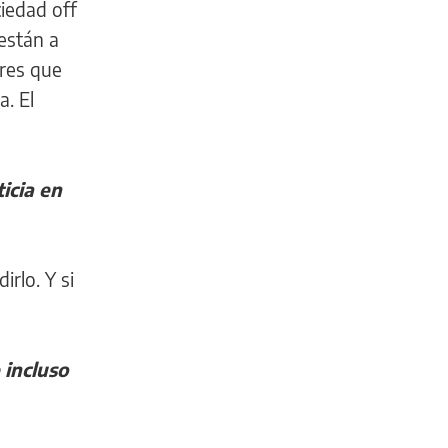
iedad off
están a
ores que
. El
icia en
rlo. Y si
 incluso