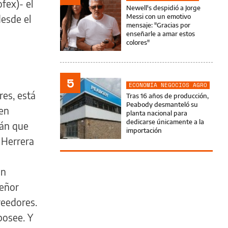
fex)- el
Newell's despidió a Jorge
Messi con un emotivo
desde el
mensaje: "Gracias por
enseñarle a amar estos
colores"
5
ECONOMÍA NEGOCIOS AGRO
res, está
Tras 16 años de producción,
Peabody desmanteló su
 en
planta nacional para
dedicarse únicamente a la
rán que
importación
, Herrera
un
señor
reedores.
posee. Y