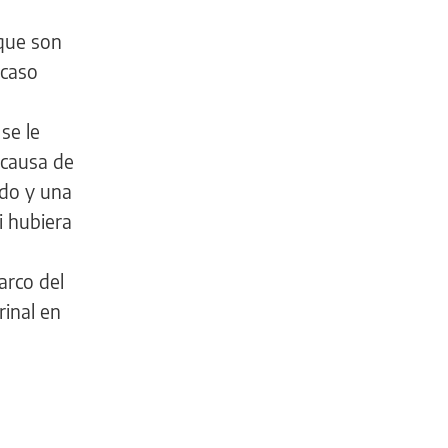
 que son
 caso
se le
 causa de
ado y una
i hubiera
arco del
rinal en