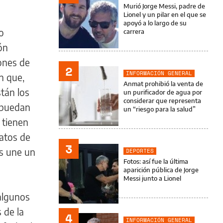
Murió Jorge Messi, padre de
Lionel y un pilar en el que se
apoyó a lo largo de su
o
carrera
ón
ones de
2
INFORMACIÓN GENERAL
n que,
Anmat prohibió la venta de
stán los
un purificador de agua por
considerar que representa
o puedan
un “riesgo para la salud”
 tienen
ratos de
3
os une un
DEPORTES
Fotos: así fue la última
aparición pública de Jorge
Messi junto a Lionel
 algunos
 de la
4
INFORMACIÓN GENERAL