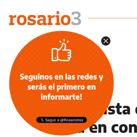
Seguinos en las redes y
serás el primero en
ECONOMÍA NEGOCIOS AGRO
informarte!
Financista
está en co