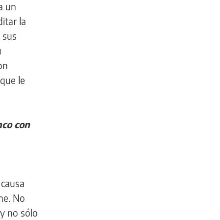
a un
itar la
 sus
u
on
que le
nco con
 causa
ene. No
 y no sólo