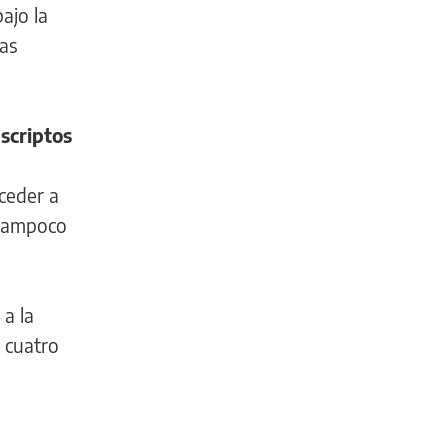
ajo la
las
nscriptos
ceder a
o tampoco
a la
n cuatro