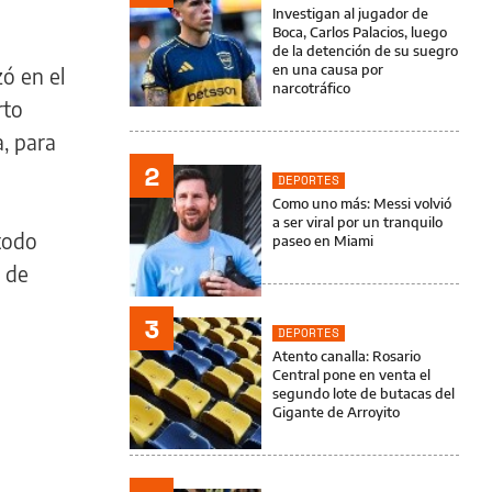
Investigan al jugador de
Boca, Carlos Palacios, luego
de la detención de su suegro
en una causa por
zó en el
narcotráfico
rto
a, para
2
DEPORTES
Como uno más: Messi volvió
a ser viral por un tranquilo
todo
paseo en Miami
 de
3
DEPORTES
Atento canalla: Rosario
Central pone en venta el
segundo lote de butacas del
Gigante de Arroyito