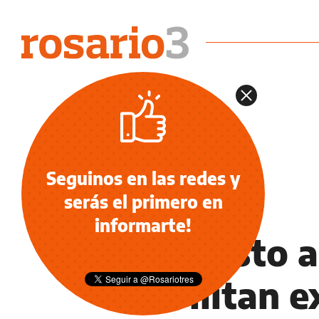
Seguinos en las redes y
serás el primero en
ECONOMÍA NEGOCIOS AGRO
informarte!
Impuesto a
habilitan e