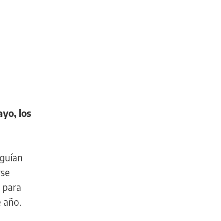
yo, los
eguían
rse
8 para
e año.