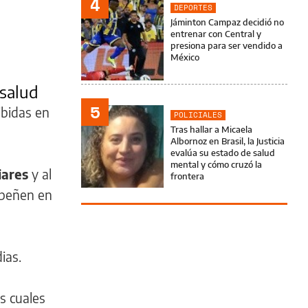
4
DEPORTES
Jáminton Campaz decidió no
entrenar con Central y
presiona para ser vendido a
México
 salud
5
ibidas en
POLICIALES
Tras hallar a Micaela
Albornoz en Brasil, la Justicia
evalúa su estado de salud
mental y cómo cruzó la
iares
y al
frontera
mpeñen en
ias.
s cuales