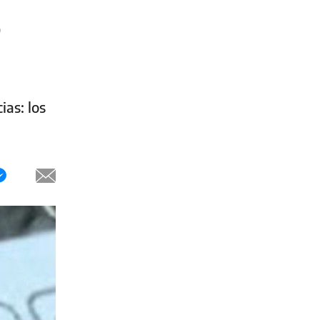
,
ias: los