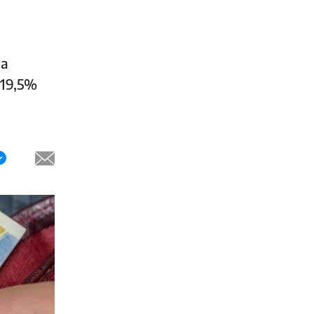
na
 19,5%