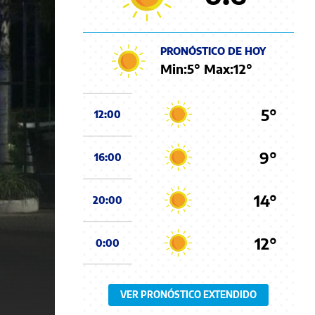
PRONÓSTICO DE HOY
Min:
5
° Max:
12
°
5°
12:00
9°
16:00
14°
20:00
12°
0:00
VER PRONÓSTICO EXTENDIDO