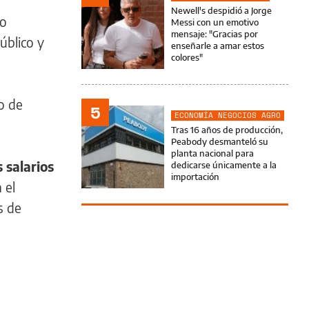
Newell's despidió a Jorge
mo
Messi con un emotivo
mensaje: "Gracias por
úblico y
enseñarle a amar estos
colores"
o de
5
ECONOMÍA NEGOCIOS AGRO
Tras 16 años de producción,
Peabody desmanteló su
planta nacional para
s salarios
dedicarse únicamente a la
importación
 el
s de