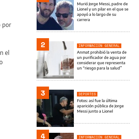
Murió Jorge Messi, padre de
Lionel y un pilar en el que se
apoyó a lo largo de su
carrera
 por
2
INFORMACIÓN GENERAL
n el
Anmat prohibió la venta de
un purificador de agua por
no
considerar que representa
un “riesgo para la salud”
3
DEPORTES
Fotos: así fue la última
aparición pública de Jorge
Messi junto a Lionel
4
INFORMACIÓN GENERAL