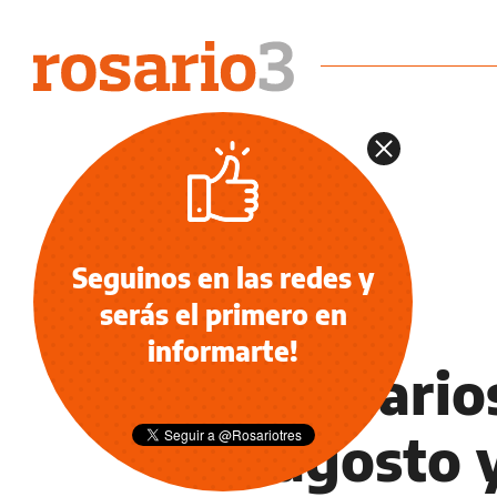
Seguinos en las redes y
serás el primero en
ECONOMÍA NEGOCIOS AGRO
informarte!
Los salari
en agosto 