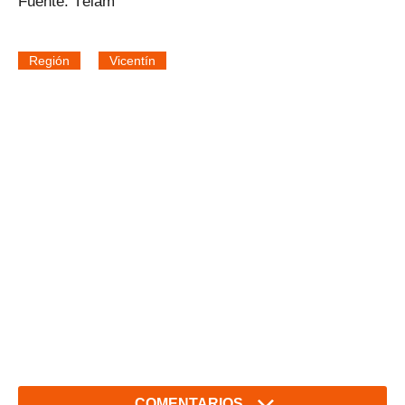
Fuente: Télam
Región
Vicentín
COMENTARIOS