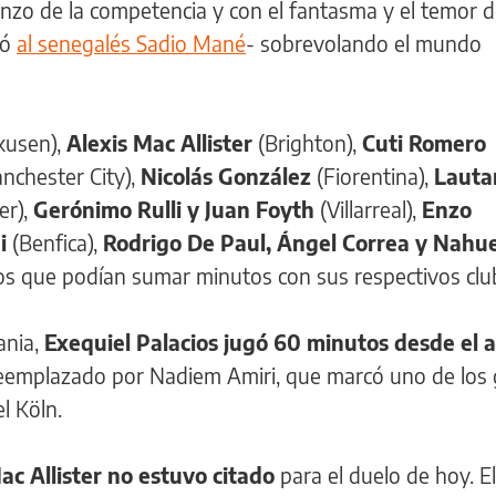
enzo de la competencia y con el fantasma y el temor 
ió
al senegalés Sadio Mané
- sobrevolando el mundo
kusen),
Alexis Mac Allister
(Brighton),
Cuti Romero
chester City),
Nicolás González
(Fiorentina),
Lauta
er),
Gerónimo Rulli y Juan Foyth
(Villarreal),
Enzo
di
(Benfica),
Rodrigo De Paul, Ángel Correa y Nahue
idos que podían sumar minutos con sus respectivos clu
ania,
Exequiel Palacios jugó 60 minutos desde el 
reemplazado por Nadiem Amiri, que marcó uno de los 
el Köln.
ac Allister no estuvo citado
para el duelo de hoy. El