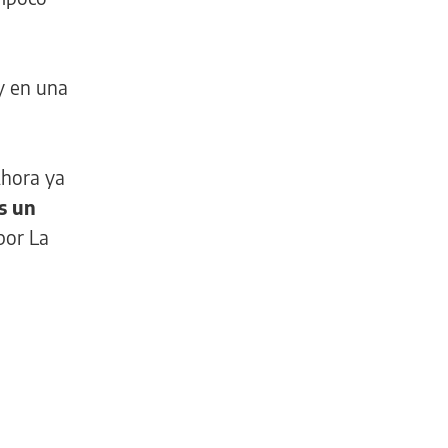
y en una
Ahora ya
s un
por La