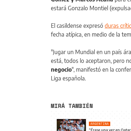
estará Gonzalo Montiel (expulsa
El casildense expresó
duras críti
fecha atípica, en medio de la t
"Jugar un Mundial en un país ár
está, todos lo aceptaron, pero 
negocio
", manifestó en la confe
Liga española.
MIRÁ TAMBIÉN
ARGENTINA
“Érase una vez en Qatar