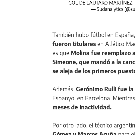
GOL DE LAUTARO MARTÍN
— Sudanalytics (@su
También hubo fútbol en España,
fueron titulares
en Atlético Mad
es que
Molina fue reemplazo a
Simeone, que mandó a la canch
se aleja de los primeros puest
Además,
Gerónimo Rulli fue la
Espanyol en Barcelona. Mientra
meses de inactividad.
Por otro lado, el técnico argentin
Gómez y Marcos Acuña
para e