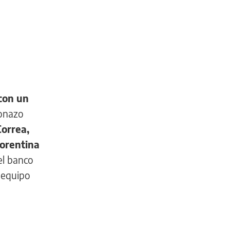
 con un
ronazo
Correa,
iorentina
el banco
 equipo