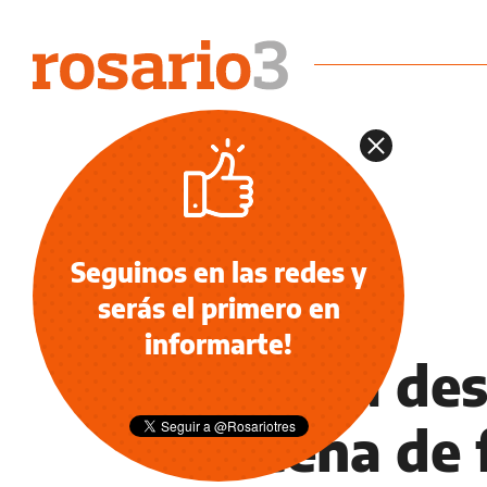
Seguinos en las redes y
serás el primero en
DEPORTES
informarte!
Alarma des
docena de f