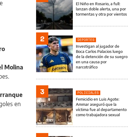
de
El Niño en Rosario, a full:
lanzan doble alerta, una por
tormentas y otra por vientos
2
DEPORTES
Investigan al jugador de
ro
Boca Carlos Palacios luego
de la detención de su suegro
en una causa por
l Molina
narcotráfico
bes.
3
POLICIALES
arranque
Femicidio en Luis Agote:
goles en
Ammar aseguró que la
víctima fue al departamento
como trabajadora sexual