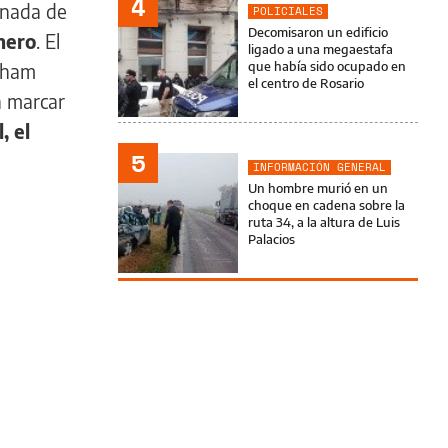
4
ornada de
POLICIALES
Decomisaron un edificio
mero
. El
ligado a una megaestafa
que había sido ocupado en
enham
el centro de Rosario
a marcar
, el
5
INFORMACIÓN GENERAL
Un hombre murió en un
choque en cadena sobre la
ruta 34, a la altura de Luis
Palacios