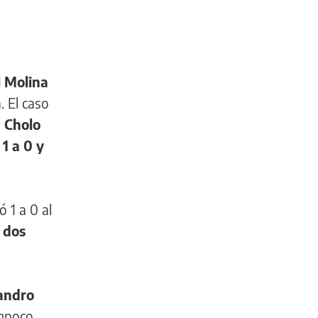
l Molina
. El caso
e Cholo
1 a 0 y
ó 1 a 0 al
 dos
jandro
ampoco