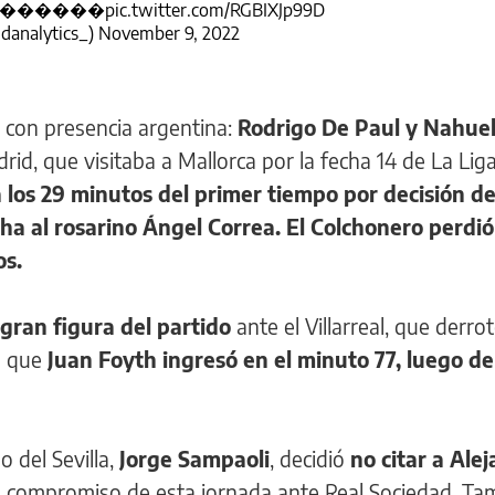
EZ. ������
pic.twitter.com/RGBIXJp99D
danalytics_)
November 9, 2022
 con presencia argentina:
Rodrigo De Paul y Nahue
rid, que visitaba a Mallorca por la fecha 14 de La Liga
 los 29 minutos del primer tiempo por decisión d
a al rosarino Ángel Correa. El Colchonero perdió 
os.
 gran figura del partido
ante el Villarreal, que derrot
s que
Juan Foyth ingresó en el minuto 77, luego de
o del Sevilla,
Jorge Sampaoli
, decidió
no citar a Ale
l compromiso de esta jornada ante Real Sociedad. T