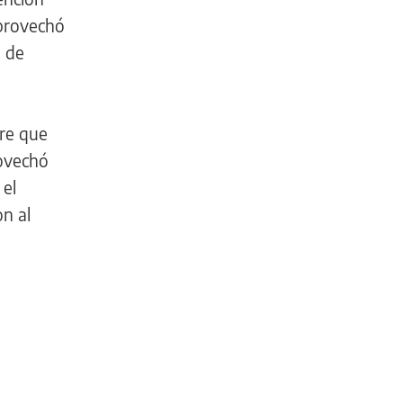
aprovechó
o de
rre que
rovechó
 el
n al