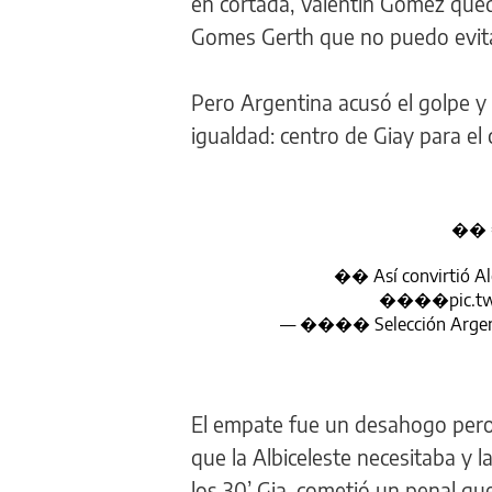
en cortada, Valentín Goméz que
Gomes Gerth que no puedo evitar
Pero Argentina acusó el golpe y 
igualdad: centro de Giay para el c
��
�� Así convirtió Ale
����
pic.
— ���� Selección Argen
El empate fue un desahogo pero,
que la Albiceleste necesitaba y la
los 30’ Gia. cometió un penal que