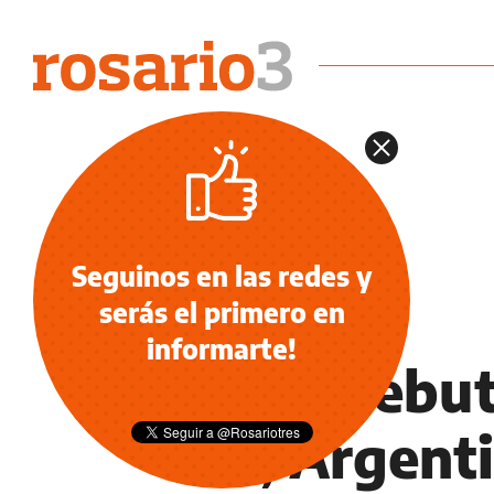
Seguinos en las redes y
serás el primero en
DEPORTES
informarte!
En el debu
20, Argenti