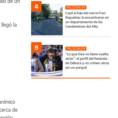
alo de un
4
POLICIALES
Cayó el hijo del narco Fran
Riquelme: lo encontraron en
un departamento de los
llegó la
Condominios del Alto
5
POLICIALES
“Lo que hice no tiene vuelta
atrás”: el perfil del femicida
de Débora y un crimen atroz
sin un porqué
anímico
 cerca de
ención