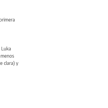
 primera
a Luka
al menos
 clara) y