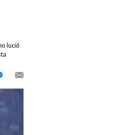
no lució
sta