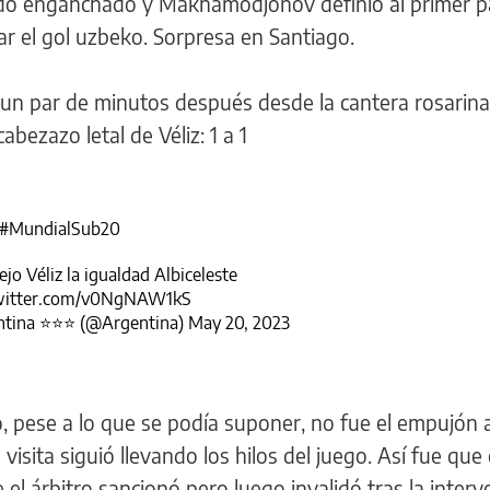
dó enganchado y Makhamodjonov definió al primer p
 el gol uzbeko. Sorpresa en Santiago.
un par de minutos después desde la cantera rosarina 
abezazo letal de Véliz: 1 a 1
#MundialSub20
jo Véliz la igualdad Albiceleste
twitter.com/v0NgNAW1kS
tina ⭐⭐⭐ (@Argentina)
May 20, 2023
 pese a lo que se podía suponer, no fue el empujón 
 visita siguió llevando los hilos del juego. Así fue que
 el árbitro sancionó pero luego invalidó tras la interv