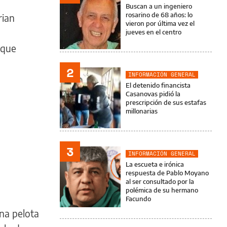
Buscan a un ingeniero
rosarino de 68 años: lo
rian
vieron por última vez el
jueves en el centro
 que
2
INFORMACIÓN GENERAL
El detenido financista
Casanovas pidió la
prescripción de sus estafas
millonarias
3
INFORMACIÓN GENERAL
La escueta e irónica
respuesta de Pablo Moyano
al ser consultado por la
polémica de su hermano
Facundo
una pelota