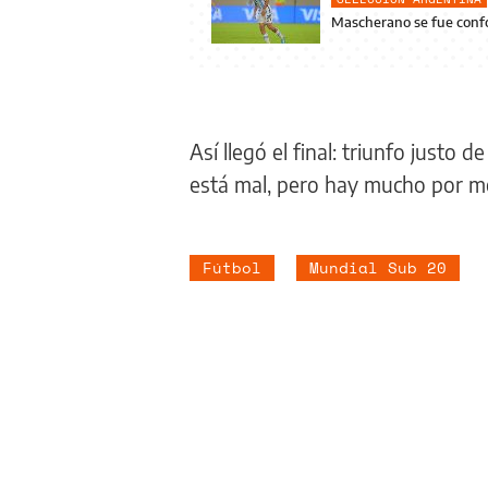
Mascherano se fue confor
Así llegó el final: triunfo justo 
está mal, pero hay mucho por me
Fútbol
Mundial Sub 20