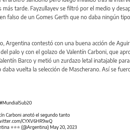
 más tarde. Fayzullayev se filtró por el medio y des
 en falso de un Gomes Gerth que no daba ningún tip
mpo, Argentina contestó con una buena acción de Agui
do del palo y con el golazo de Valentín Carboni, que ap
alentín Barco y metió un zurdazo letal inatajable para
daba vuelta la selección de Mascherano. Así se fuero
#MundialSub20
ín Carboni anotó el segundo tanto
twitter.com/CYXV6HR9wQ
tina ⭐⭐⭐ (@Argentina)
May 20, 2023