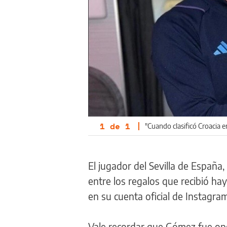
1
de
1
|
"Cuando clasificó Croacia
El jugador del Sevilla de España,
entre los regalos que recibió hay
en su cuenta oficial de Instagram
Vale recordar que Gómez fue ope