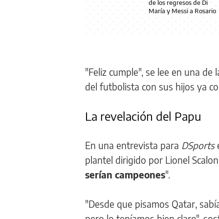
de los regresos de Di
María y Messi a Rosario
"Feliz cumple", se lee en una de 
del futbolista con sus hijos ya co
La revelación del Papu
En una entrevista para
DSports
e
plantel dirigido por Lionel Scal
serían campeones
".
"Desde que pisamos Qatar, sabí
pero lo teníamos bien claro", so