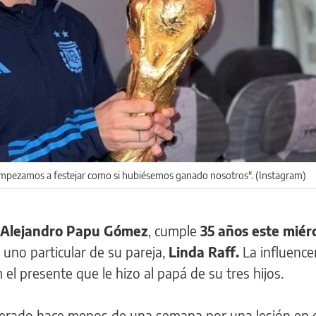
 empezamos a festejar como si hubiésemos ganado nosotros". (Instagram)
Alejandro Papu Gómez
, cumple
35 años este miér
 uno particular de su pareja,
Linda Raff.
La influence
 el presente que le hizo al papá de su tres hijos.
rado hace menos de una semana por una lesión en el 