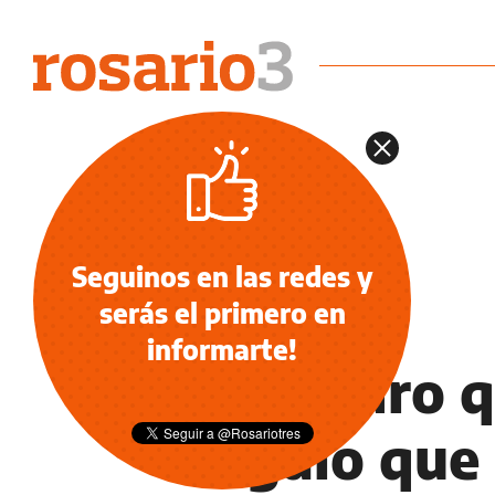
Seguinos en las redes y
serás el primero en
REDES SOCIALES
informarte!
El cuadro q
regalo que 