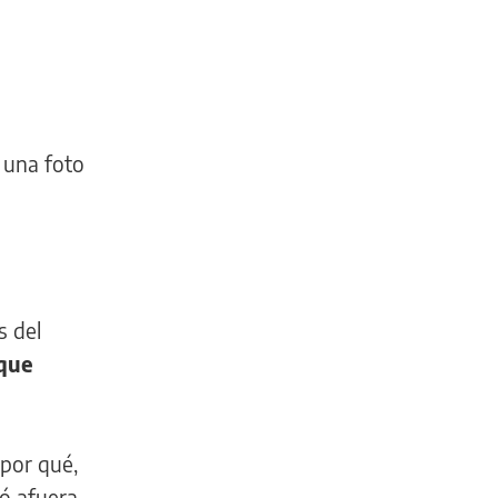
a una foto
s del
que
por qué,
jó afuera