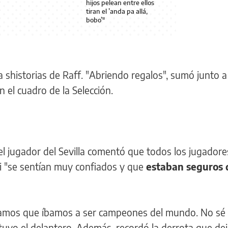
hijos pelean entre ellos
tiran el ’anda pa allá,
bobo’"
la shistorias de Raff. "Abriendo regalos", sumó junto 
n el cuadro de la Selección.
l jugador del Sevilla comentó que todos los jugadore
oni "se sentían muy confiados y que
estaban seguros 
amos que íbamos a ser campeones del mundo. No sé 
stuvo el delantero. Además, recordó la derrota que de