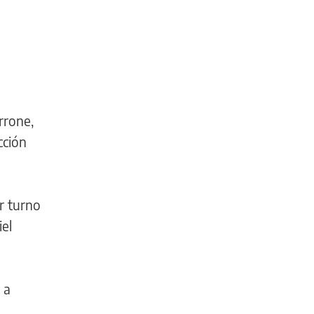
rrone,
cción
r turno
iel
 a