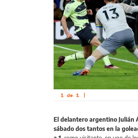
1
de
1
|
El delantero argentino Julián
sábado dos tantos en la gole
a 1,
como visitante, en uno de lo