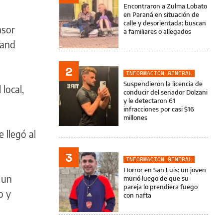
Encontraron a Zulma Lobato
en Paraná en situación de
calle y desorientada: buscan
nsor
a familiares o allegados
land
2
INFORMACIÓN GENERAL
Suspendieron la licencia de
local,
conducir del senador Dolzani
y le detectaron 61
infracciones por casi $16
millones
 llegó al
3
INFORMACIÓN GENERAL
Horror en San Luis: un joven
 un
murió luego de que su
pareja lo prendiera fuego
o y
con nafta