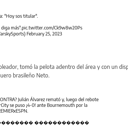
: "Hoy sos titular".
diga más".
pic.twitter.com/Ck9w8w20Ps
arskySports)
February 25, 2023
oleador, tomó la pelota adentro del área y con un dis
rquero brasileño Neto.
RA? Julián Álvarez remató y, luego del rebote
City
se puso ¡4-0! ante Bournemouth por la
REMIERxESPN
.
�������������� ������������