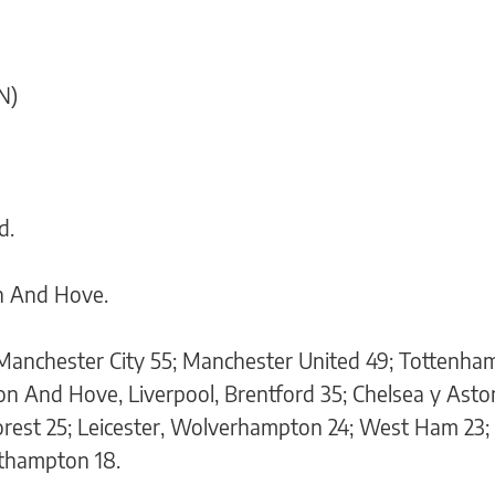
N)
d.
n And Hove.
 Manchester City 55; Manchester United 49; Tottenham
n And Hove, Liverpool, Brentford 35; Chelsea y Aston 
orest 25; Leicester, Wolverhampton 24; West Ham 23; 
thampton 18.