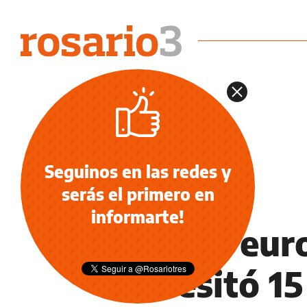
Seguinos en las redes y
serás el primero en
DEPORTES
informarte!
Fútbol euro
necesitó 1