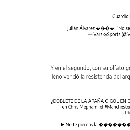
Guardiola
Julián Álvarez ����: "No se 
— VarskySports (@V
Y en el segundo, con su olfato g
lleno venció la resistencia del a
¿DOBLETE DE LA ARAÑA O GOL EN CONT
en Chris Mepham, el
#Manchester
#P
▶️ No te pierdas la 