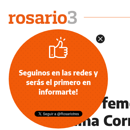
Seguinos en las redes y
serás el primero en
DEPORTES
informarte!
Fútbol feme
Vanina Cor