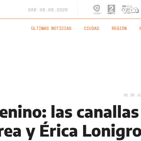
SÁB
08.08.2026
ÚLTIMAS NOTICIAS
CIUDAD
REGIÓN
01 DE J
nino: las canallas
rea y Érica Lonigr