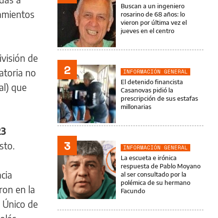
Buscan a un ingeniero
namientos
rosarino de 68 años: lo
vieron por última vez el
jueves en el centro
ivisión de
2
atoria no
INFORMACIÓN GENERAL
El detenido financista
al) que
Casanovas pidió la
prescripción de sus estafas
millonarias
23
3
osto.
INFORMACIÓN GENERAL
La escueta e irónica
respuesta de Pablo Moyano
cia
al ser consultado por la
polémica de su hermano
ron en la
Facundo
o Único de