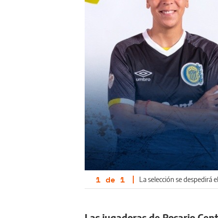
1
de
1
|
La selección se despedirá el
Las jugadoras de Rosario Cent