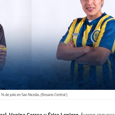
 14 de julio en San Nicolás. (Rosario Central )
ral, Vanina Correa y Érica Lonigro
, fueron convoca