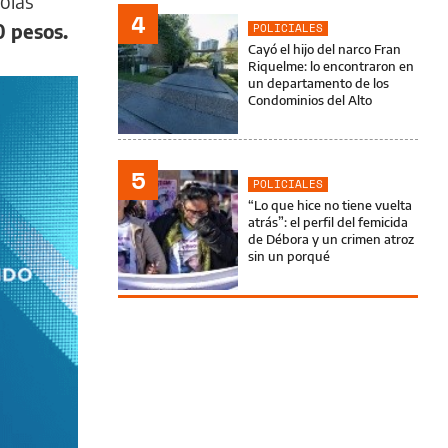
colás
4
0 pesos.
POLICIALES
Cayó el hijo del narco Fran
Riquelme: lo encontraron en
un departamento de los
Condominios del Alto
5
POLICIALES
“Lo que hice no tiene vuelta
atrás”: el perfil del femicida
de Débora y un crimen atroz
sin un porqué