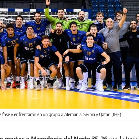
 fase y enfrentarán en un grupo a Alemania, Serbia y Qatar. (IHF)
te martes a Macedonia del Norte 35-26
por la terce