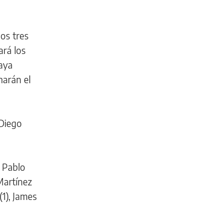
los tres
ará los
aya
marán el
 Diego
, Pablo
Martínez
(1), James