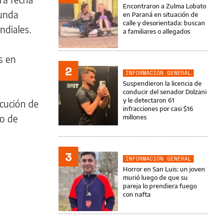
Encontraron a Zulma Lobato
gunda
en Paraná en situación de
calle y desorientada: buscan
undiales.
a familiares o allegados
s en
2
INFORMACIÓN GENERAL
Suspendieron la licencia de
conducir del senador Dolzani
y le detectaron 61
ecución de
infracciones por casi $16
ro de
millones
3
INFORMACIÓN GENERAL
Horror en San Luis: un joven
murió luego de que su
pareja lo prendiera fuego
con nafta