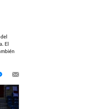
 del
. El
también