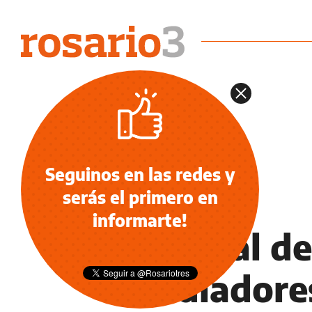
Seguinos en las redes y
serás el primero en
DEPORTES
informarte!
Mundial de
Gladiadore