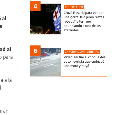
4
POLICIALES
Cruzó Rosario para vender
una gorra, le dijeron “estás
 al
robado” y terminó
s
apuñalando a uno de los
atacantes
ad al
5
INFORMACIÓN GENERAL
o para
Video: así fue el choque del
automovilista que embistió
una moto y huyó
a a la
l
arán