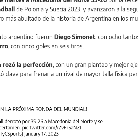
dball
de Polonia y Suecia 2023, y avanzaron a la se
fo más abultado de la historia de Argentina en los m
unto argentino fueron
Diego Simonet
, con ocho tanto
rro
, con cinco goles en seis tiros.
 rozó la perfección
, con un gran planteo y mejor ej
tó clave para frenar a un rival de mayor talla física pe
EN LA PRÓXIMA RONDA DEL MUNDIAL!
l derrotó por 35-26 a Macedonia del Norte y se
l certamen.
pic.twitter.com/rZvFr5aNZI
@TyCSports)
January 17, 2023