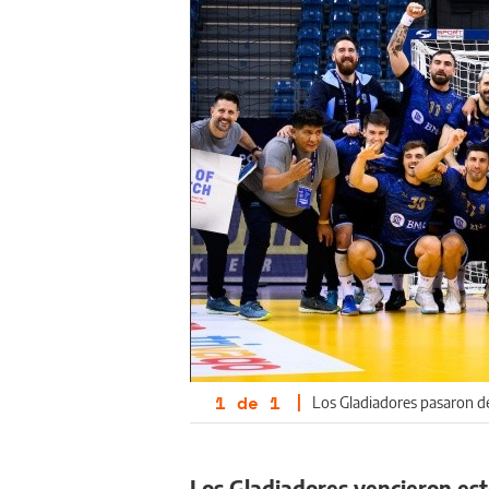
1
de
1
|
Los Gladiadores pasaron de
Los Gladiadores vencieron es