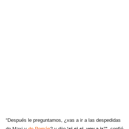
“Después le preguntamos, ¿vas a ir a las despedidas
de Maxi y
de Román
? y dijo
‘si si si, voy a ir’"
, confió