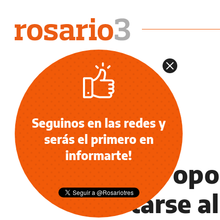
Seguinos en las redes y
serás el primero en
LITERATURA
informarte!
Última opo
anotarse a