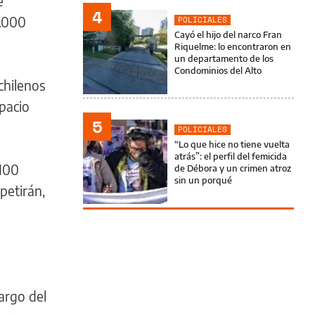
e
4
3.000
POLICIALES
Cayó el hijo del narco Fran
Riquelme: lo encontraron en
un departamento de los
Condominios del Alto
chilenos
spacio
5
POLICIALES
“Lo que hice no tiene vuelta
atrás”: el perfil del femicida
 100
de Débora y un crimen atroz
sin un porqué
petirán,
argo del