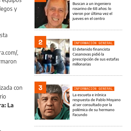
Buscan a un ingeniero
 legos y
rosarino de 68 años: lo
vieron por última vez el
jueves en el centro
esta
2
INFORMACIÓN GENERAL
El detenido financista
ra.com/,
Casanovas pidió la
prescripción de sus estafas
ormaron
millonarias
3
nizada con
INFORMACIÓN GENERAL
La escueta e irónica
rio
respuesta de Pablo Moyano
ra: La
al ser consultado por la
polémica de su hermano
Facundo