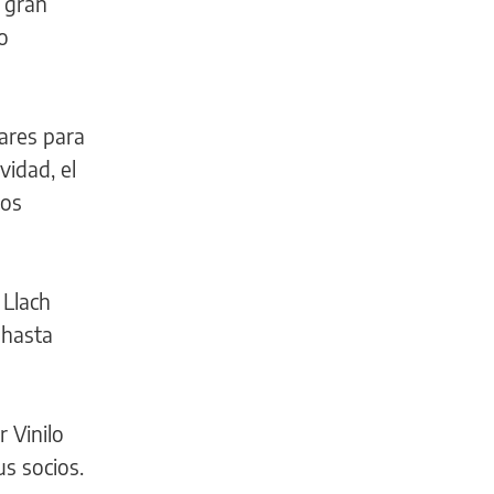
a gran
o
lares para
vidad, el
tos
 Llach
 hasta
r Vinilo
us socios.