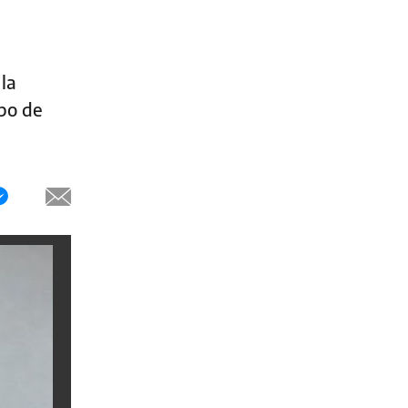
 la
mpo de