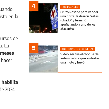
4
POLICIALES
 cuando
Cruzó Rosario para vender
isto en la
una gorra, le dijeron “estás
robado” y terminó
apuñalando a uno de los
atacantes
cursos de
a. La
5
INFORMACIÓN GENERAL
 meses
Video: así fue el choque del
automovilista que embistió
r hacer
una moto y huyó
 habilita
 de 2024.