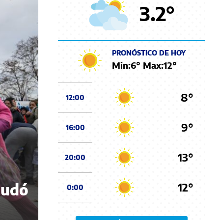
3.2
°
PRONÓSTICO DE HOY
Min:
6
° Max:
12
°
8°
12:00
9°
16:00
13°
20:00
12°
nudó
0:00