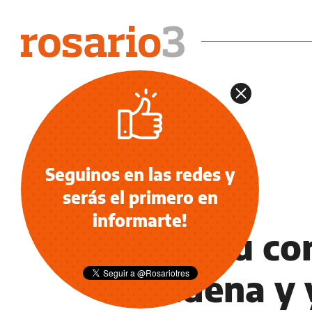
Seguinos en las redes y
serás el primero en
INFORMACIÓN GENERAL
informarte!
Boudou con
condena y 