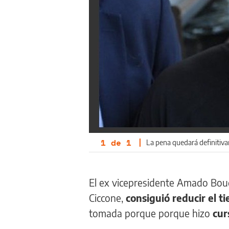
1
de
1
|
La pena quedará definitiva
El ex vicepresidente Amado Bou
Ciccone,
consiguió reducir el t
tomada porque porque hizo
cur