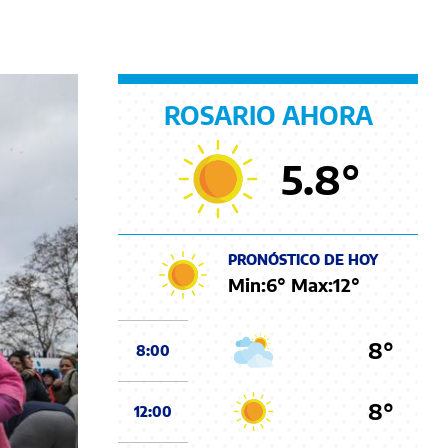
ROSARIO AHORA
5.8
°
PRONÓSTICO DE HOY
Min:
6
° Max:
12
°
8°
8:00
8°
12:00