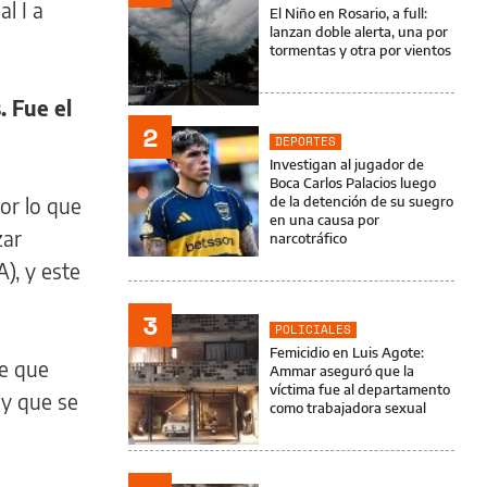
l I a
El Niño en Rosario, a full:
lanzan doble alerta, una por
tormentas y otra por vientos
. Fue el
2
DEPORTES
Investigan al jugador de
Boca Carlos Palacios luego
or lo que
de la detención de su suegro
en una causa por
zar
narcotráfico
A), y este
3
POLICIALES
Femicidio en Luis Agote:
he que
Ammar aseguró que la
víctima fue al departamento
 y que se
como trabajadora sexual