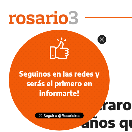
Seguinos en las redes y
serás el primero en
INFORMACIÓN GENERAL
informarte!
Encontraro
dos años q