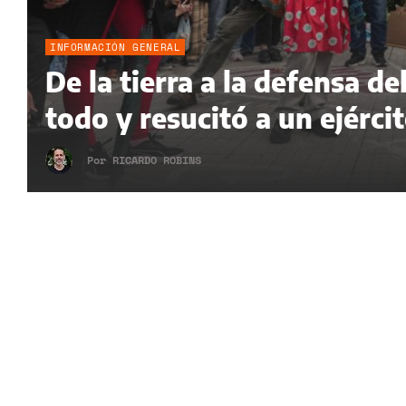
INFORMACIÓN GENERAL
De la tierra a la defensa 
todo y resucitó a un ejérci
Por
RICARDO ROBINS