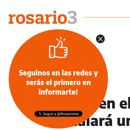
Seguinos en las redes y
serás el primero en
INFORMACIÓN GENERAL
informarte!
Fuego en e
instalará u