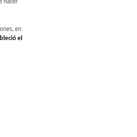
e hacer
iones, en
leció el