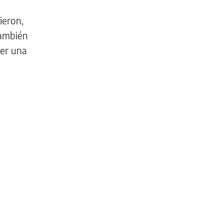
ieron,
también
ner una