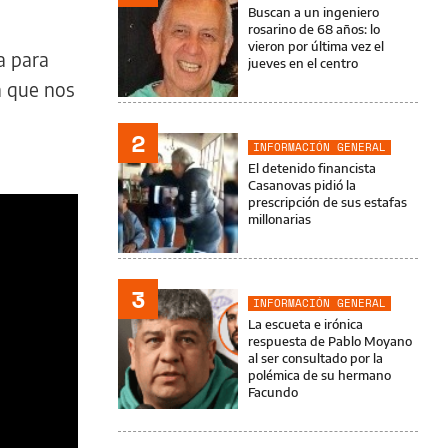
Buscan a un ingeniero
rosarino de 68 años: lo
vieron por última vez el
a para
jueves en el centro
a que nos
2
INFORMACIÓN GENERAL
El detenido financista
Casanovas pidió la
prescripción de sus estafas
millonarias
3
INFORMACIÓN GENERAL
La escueta e irónica
respuesta de Pablo Moyano
al ser consultado por la
polémica de su hermano
Facundo