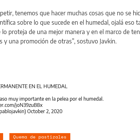
epetir, tenemos que hacer muchas cosas que no se hic
entífica sobre lo que sucede en el humedal, ojalá eso 
e lo proteja de una mejor manera y en el marco de te
es y una promoción de otras”, sostuvo Javkin.
PERMANENTE EN EL HUMEDAL
aso muy importante en la pelea por el humedal.
ter.com/joN39zuB8x
pablojavkin)
October 2, 2020
Quema de pastizales