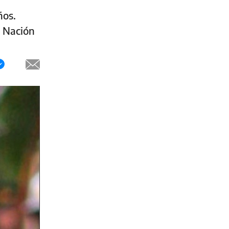
ños.
o Nación