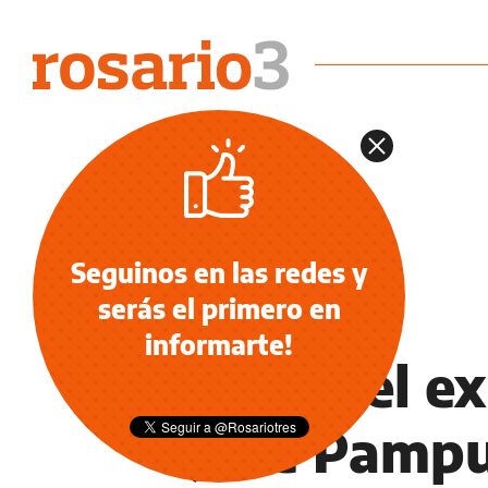
Seguinos en las redes y
serás el primero en
INFORMACIÓN GENERAL
informarte!
Murió el e
José Pamp