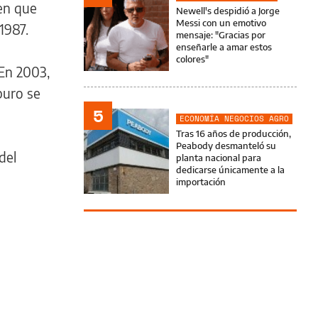
 en que
Newell's despidió a Jorge
Messi con un emotivo
1987.
mensaje: "Gracias por
enseñarle a amar estos
colores"
 En 2003,
puro se
5
ECONOMÍA NEGOCIOS AGRO
Tras 16 años de producción,
Peabody desmanteló su
del
planta nacional para
dedicarse únicamente a la
importación