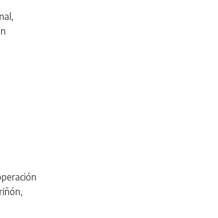
nal,
en
operación
riñón,