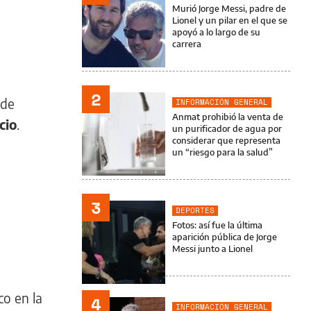
Murió Jorge Messi, padre de
Lionel y un pilar en el que se
apoyó a lo largo de su
carrera
2
 de
INFORMACIÓN GENERAL
Anmat prohibió la venta de
cio
.
un purificador de agua por
considerar que representa
un “riesgo para la salud”
3
DEPORTES
Fotos: así fue la última
aparición pública de Jorge
Messi junto a Lionel
co en la
4
INFORMACIÓN GENERAL