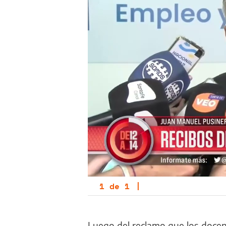
1
de
1
|
Luego del reclamo que los docen