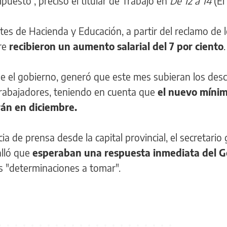
mpuesto", precisó el titular de Trabajo en
De 12 a 14
(El 
es de Hacienda y Educación, a partir del reclamo de 
re
recibieron un aumento salarial del 7 por ciento
.
e el gobierno, generó que este mes subieran los des
trabajadores, teniendo en cuenta que
el nuevo mínim
rán en diciembre.
 de prensa desde la capital provincial, el secretario 
lló que
esperaban una respuesta inmediata del G
as "determinaciones a tomar".