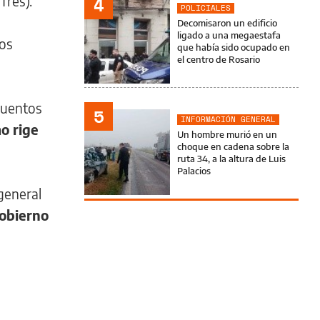
Tres).
4
POLICIALES
Decomisaron un edificio
ligado a una megaestafa
los
que había sido ocupado en
el centro de Rosario
cuentos
5
INFORMACIÓN GENERAL
o rige
Un hombre murió en un
choque en cadena sobre la
ruta 34, a la altura de Luis
Palacios
general
obierno