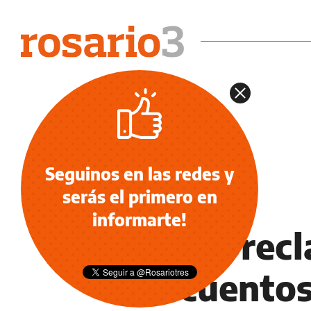
Seguinos en las redes y
serás el primero en
INFORMACIÓN GENERAL
informarte!
Tras el re
descuentos