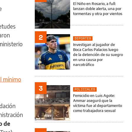
El Niño en Rosario, a full:
e
lanzan doble alerta, una por
tormentas y otra por vientos
ietudes
aron
2
DEPORTES
ministerio
Investigan al jugador de
Boca Carlos Palacios luego
de la detención de su suegro
en una causa por
narcotráfico
l mínimo
3
POLICIALES
Femicidio en Luis Agote:
Ammar aseguró que la
idación
víctima fue al departamento
como trabajadora sexual
nistración
o de