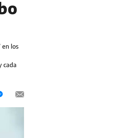
ubo
 en los
y cada