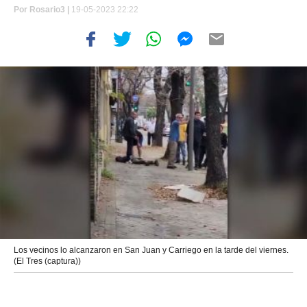
Por
Rosario3 |
19-05-2023 22:22
Los vecinos lo alcanzaron en San Juan y Carriego en la tarde del viernes.
(El Tres (captura))