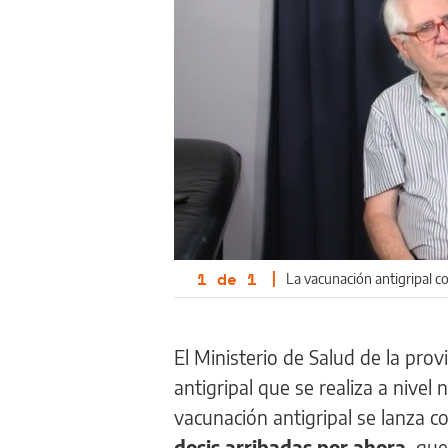
1
de
1
|
La vacunación antigripal c
El Ministerio de Salud de la pro
antigripal que se realiza a nivel 
vacunación antigripal se lanza 
dosis arribadas por ahora,
que 