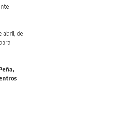
ente
 abril, de
 para
 Peña,
centros