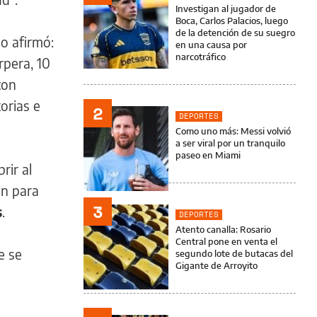
Investigan al jugador de
Boca, Carlos Palacios, luego
de la detención de su suegro
o afirmó:
en una causa por
narcotráfico
rpera, 10
con
orias e
2
DEPORTES
Como uno más: Messi volvió
a ser viral por un tranquilo
paseo en Miami
rir al
én para
3
s
.
DEPORTES
Atento canalla: Rosario
Central pone en venta el
e se
segundo lote de butacas del
Gigante de Arroyito