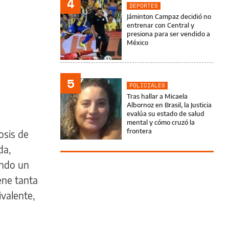
4
DEPORTES
Jáminton Campaz decidió no
entrenar con Central y
presiona para ser vendido a
México
5
POLICIALES
Tras hallar a Micaela
Albornoz en Brasil, la Justicia
evalúa su estado de salud
mental y cómo cruzó la
frontera
osis de
da,
ndo un
ene tanta
ivalente,