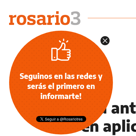
Seguinos en las redes y
serás el primero en
INFORMACIÓN GENERAL
informarte!
Vacuna ant
deben aplic