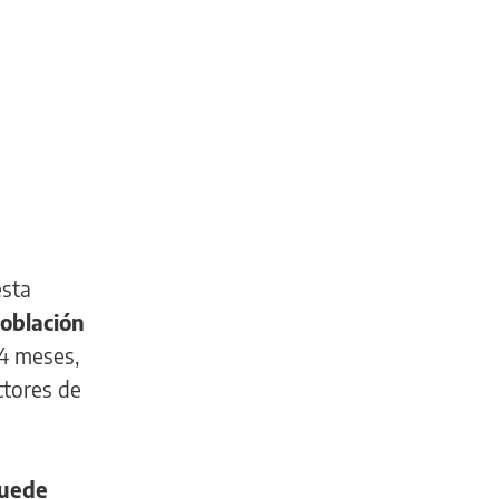
esta
población
24 meses,
ctores de
puede