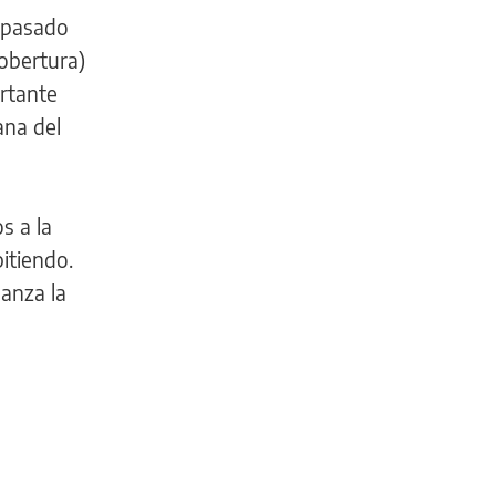
o pasado
cobertura)
rtante
ana del
s a la
itiendo.
lanza la