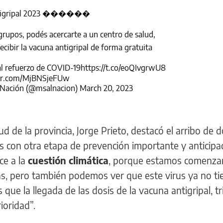
ntigripal 2023 ������
 grupos, podés acercarte a un centro de salud,
ecibir la vacuna antigripal de forma gratuita
l refuerzo de COVID-19
https://t.co/eoQIvgrwU8
ter.com/MjBNSjeFUw
a Nación (@msalnacion)
March 20, 2023
ud de la provincia, Jorge Prieto, destacó el arribo de d
on otra etapa de prevención importante y anticipa
e a la
cuestión climática
, porque estamos comenza
s, pero también podemos ver que este virus ya no ti
 que la llegada de las dosis de la vacuna antigripal, tr
ioridad”.