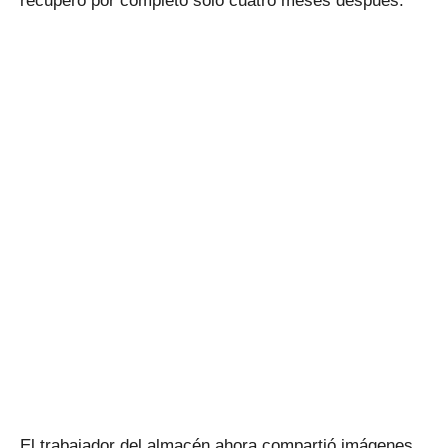
recuperó por completo solo cuatro meses después.
El trabajador del almacén ahora compartió imágenes