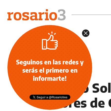
Seguinos en las redes y
serás el primero en
INFORMACIÓN GENERAL
informarte!
El Indio So
colores de 