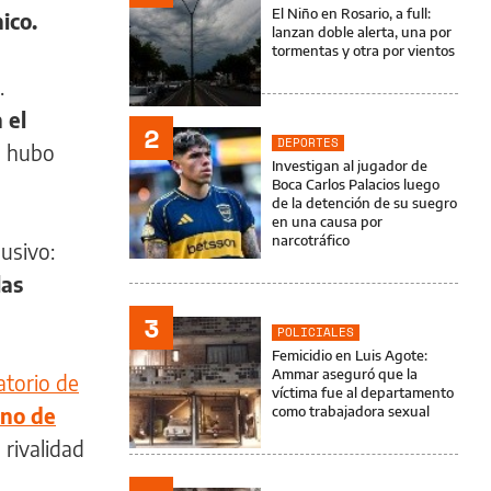
El Niño en Rosario, a full:
ico.
lanzan doble alerta, una por
tormentas y otra por vientos
.
 el
2
DEPORTES
a hubo
Investigan al jugador de
Boca Carlos Palacios luego
de la detención de su suegro
en una causa por
narcotráfico
usivo:
las
3
POLICIALES
Femicidio en Luis Agote:
Ammar aseguró que la
atorio de
víctima fue al departamento
uno de
como trabajadora sexual
rivalidad