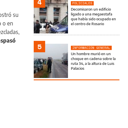
4
POLICIALES
Decomisaron un edificio
ostró su
ligado a una megaestafa
que había sido ocupado en
o o en
el centro de Rosario
zcladas,
aspasó
5
INFORMACIÓN GENERAL
Un hombre murió en un
choque en cadena sobre la
ruta 34, a la altura de Luis
Palacios