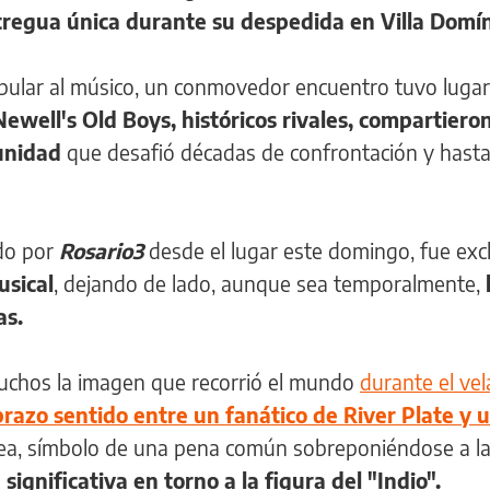
 tregua única durante su despedida en Villa Domín
pular al músico, un conmovedor encuentro tuvo lugar
ewell's Old Boys, históricos rivales, compartieron
 unidad
que desafió décadas de confrontación y hast
ado por
Rosario3
desde el lugar este domingo, fue excl
usical
, dejando de lado, aunque sea temporalmente,
as.
muchos la imagen que recorrió el mundo
durante el vel
brazo sentido entre un fanático de River Plate y 
ea, símbolo de una pena común sobreponiéndose a la 
significativa en torno a la figura del "Indio".