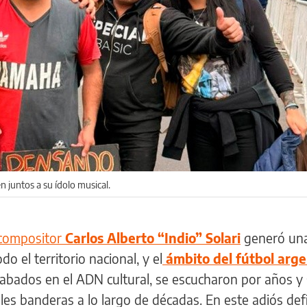
n juntos a su ídolo musical.
y compositor
Carlos Alberto “Indio” Solari
generó un
 el territorio nacional, y el
ámbito del fútbol arg
abados en el ADN cultural, se escucharon por años y
es banderas a lo largo de décadas. En este adiós defi