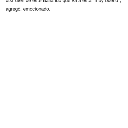
disfruten de este Bailando que va a estar muy bueno”,
agregó, emocionado.