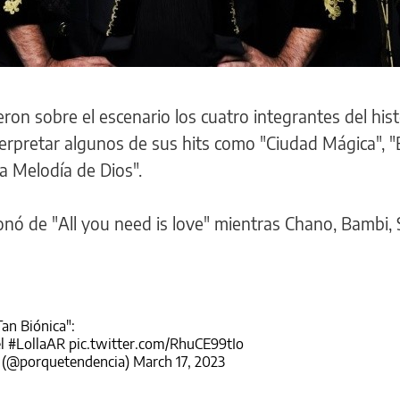
on sobre el escenario los cuatro integrantes del hist
rpretar algunos de sus hits como "Ciudad Mágica", "E
a Melodía de Dios".
onó de "All you need is love" mientras Chano, Bambi,
Tan Biónica":
el
#LollaAR
pic.twitter.com/RhuCE99tIo
? (@porquetendencia)
March 17, 2023