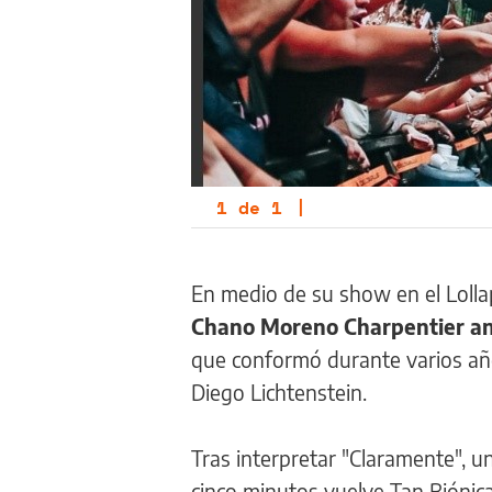
1
de
1
|
En medio de su show en el Lollap
Chano Moreno Charpentier anu
que conformó durante varios añ
Diego Lichtenstein.
Tras interpretar "Claramente", un
cinco minutos vuelve Tan Biónica