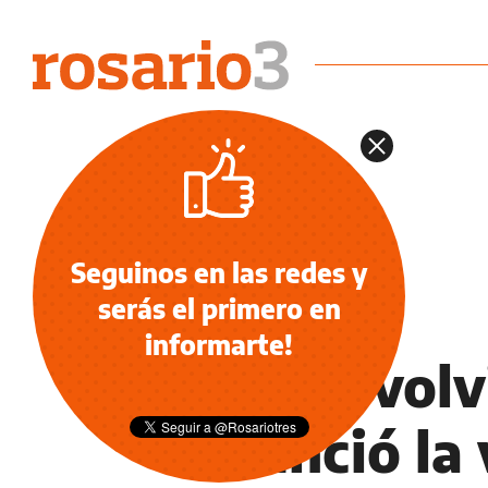
Seguinos en las redes y
serás el primero en
OCIO
informarte!
Chano volvi
anunció la 