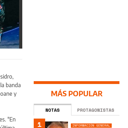
sidro,
, la banda
MÁS POPULAR
eoane y
NOTAS
PROTAGONISTAS
es. "En
1
INFORMACIÓN GENERAL
 última