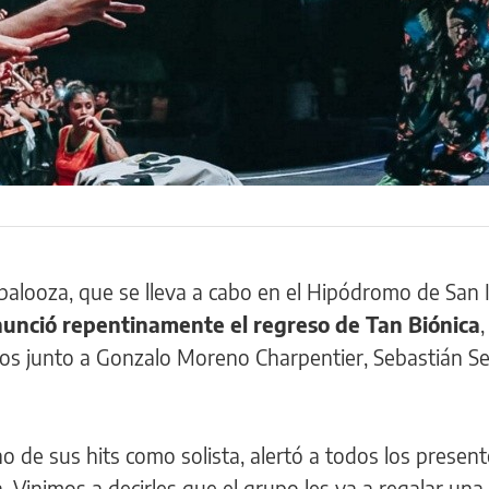
alooza, que se lleva a cabo en el Hipódromo de San I
nció repentinamente el regreso de Tan Biónica
os junto a Gonzalo Moreno Charpentier, Sebastián S
o de sus hits como solista, alertó a todos los present
. Vinimos a decirles que el grupo les va a regalar una