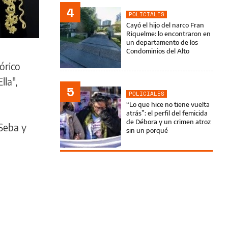
4
POLICIALES
Cayó el hijo del narco Fran
Riquelme: lo encontraron en
un departamento de los
Condominios del Alto
órico
lla",
5
POLICIALES
“Lo que hice no tiene vuelta
atrás”: el perfil del femicida
de Débora y un crimen atroz
 Seba y
sin un porqué