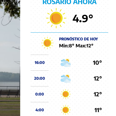
ROSARIO AHORA
4.9
°
PRONÓSTICO DE HOY
Min:
8
° Max:
12
°
10°
16:00
12°
20:00
12°
0:00
11°
4:00