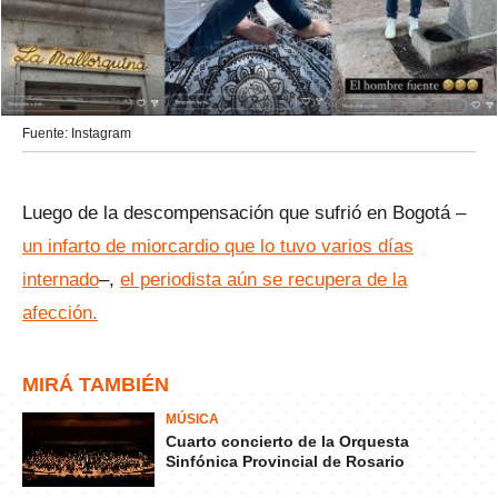
Fuente: Instagram
Luego de la descompensación que sufrió en Bogotá –
un infarto de miorcardio que lo tuvo varios días
internado
–,
el periodista aún se recupera de la
afección.
MIRÁ TAMBIÉN
MÚSICA
Cuarto concierto de la Orquesta
Sinfónica Provincial de Rosario