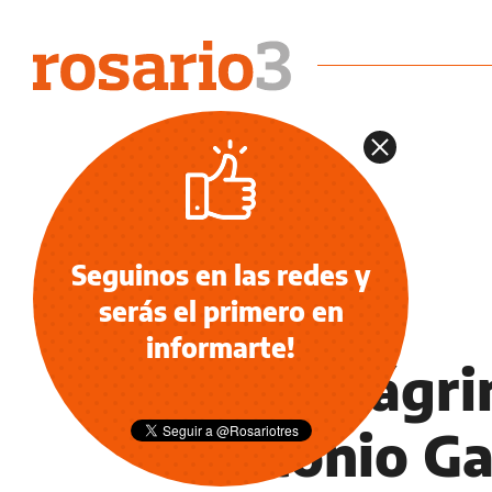
Seguinos en las redes y
serás el primero en
TELEVISIÓN
informarte!
Entre lágr
Antonio Ga