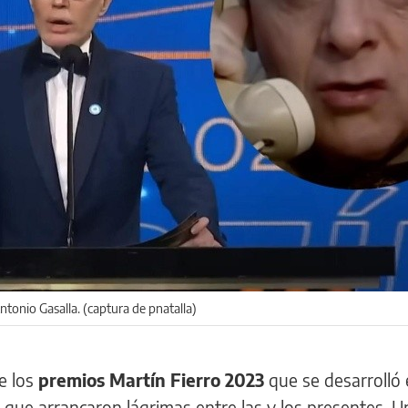
tonio Gasalla. (captura de pnatalla)
e los
premios Martín Fierro 2023
que se desarrolló 
 que arrancaron lágrimas entre las y los presentes. 