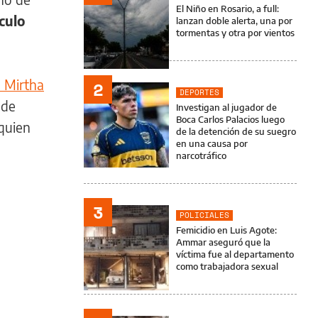
El Niño en Rosario, a full:
culo
lanzan doble alerta, una por
tormentas y otra por vientos
a Mirtha
2
DEPORTES
 de
Investigan al jugador de
Boca Carlos Palacios luego
 quien
de la detención de su suegro
en una causa por
narcotráfico
3
POLICIALES
Femicidio en Luis Agote:
Ammar aseguró que la
víctima fue al departamento
como trabajadora sexual