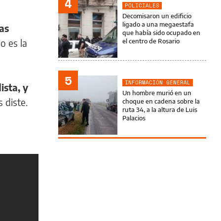
4
POLICIALES
Decomisaron un edificio
ligado a una megaestafa
as
que había sido ocupado en
o es la
el centro de Rosario
5
INFORMACIÓN GENERAL
sta, y
Un hombre murió en un
 diste.
choque en cadena sobre la
ruta 34, a la altura de Luis
Palacios