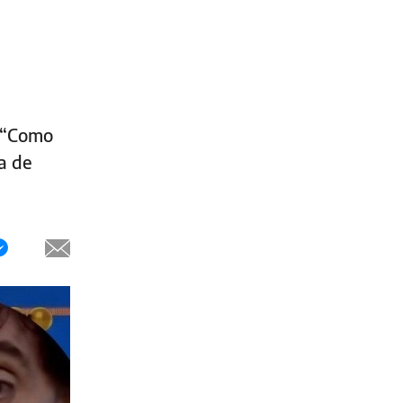
. “Como
ta de