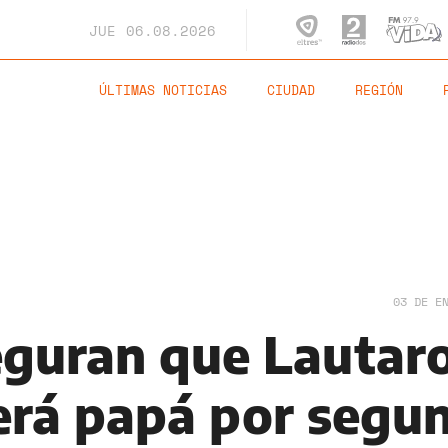
JUE
06.08.2026
ÚLTIMAS NOTICIAS
CIUDAD
REGIÓN
03 DE E
eguran que Lautar
erá papá por segu