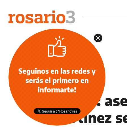
Seguinos en las redes y
serás el primero en
OCIO
informarte!
Golazo: as
Martínez s