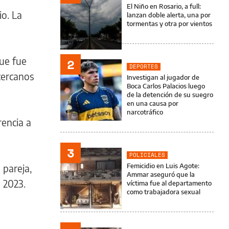
El Niño en Rosario, a full:
o. La
lanzan doble alerta, una por
tormentas y otra por vientos
ue fue
2
DEPORTES
cercanos
Investigan al jugador de
Boca Carlos Palacios luego
de la detención de su suegro
en una causa por
narcotráfico
rencia a
3
POLICIALES
Femicidio en Luis Agote:
 pareja,
Ammar aseguró que la
 2023.
víctima fue al departamento
como trabajadora sexual