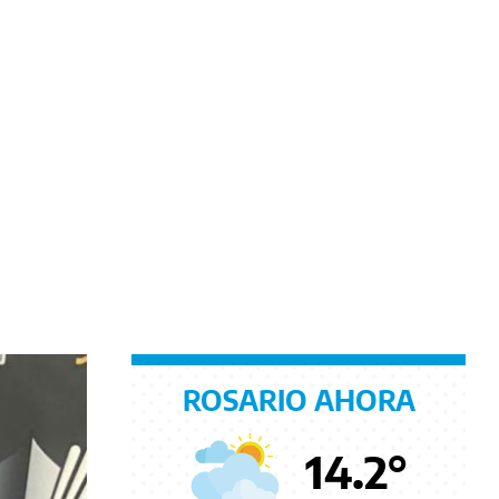
ROSARIO AHORA
14.2
°