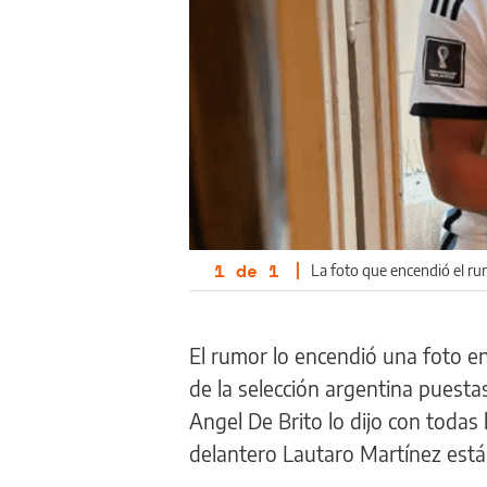
1
de
1
|
La foto que encendió el r
El rumor lo encendió una foto en
de la selección argentina puestas
Angel De Brito lo dijo con todas 
delantero Lautaro Martínez est