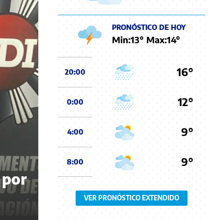
PRONÓSTICO DE HOY
Min:
13
° Max:
14
°
16°
20:00
12°
0:00
9°
4:00
9°
8:00
 por
VER PRONÓSTICO EXTENDIDO