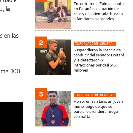
Encontraron a Zulma Lobato
go,
la
en Paraná en situación de
calle y desorientada: buscan
a familiares o allegados
s en las
2
INFORMACIÓN GENERAL
Suspendieron la licencia de
conducir del senador Dolzani
y le detectaron 61
infracciones por casi $16
ime: 100
millones
3
INFORMACIÓN GENERAL
Horror en San Luis: un joven
murió luego de que su
pareja lo prendiera fuego
con nafta