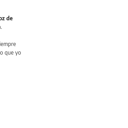
voz de
.
siempre
lo que yo