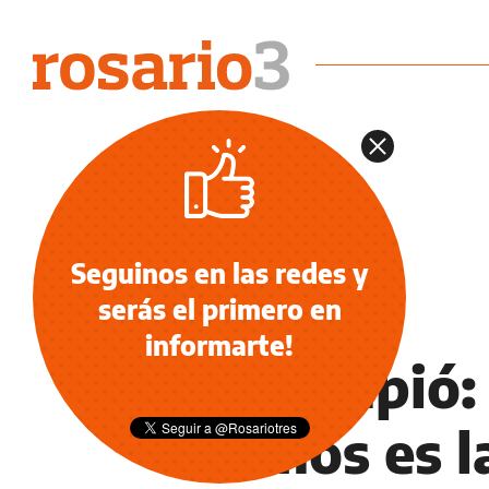
Seguinos en las redes y
serás el primero en
CANTA CONMIGO AHORA
informarte!
La rompió: 
Ramos es l