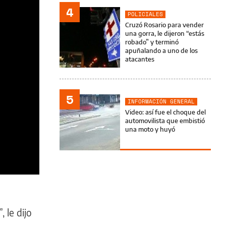
4
POLICIALES
Cruzó Rosario para vender
una gorra, le dijeron “estás
robado” y terminó
apuñalando a uno de los
atacantes
5
INFORMACIÓN GENERAL
Video: así fue el choque del
automovilista que embistió
una moto y huyó
 le dijo