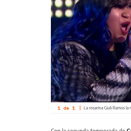
1
de
1
|
La rosarina Giuli Ramos la
Con la segunda temporada de
C