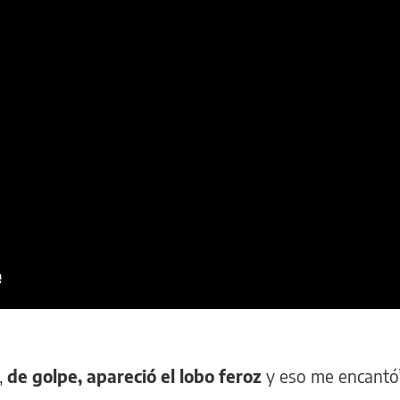
,
de golpe, apareció el lobo feroz
y eso me encantó”,