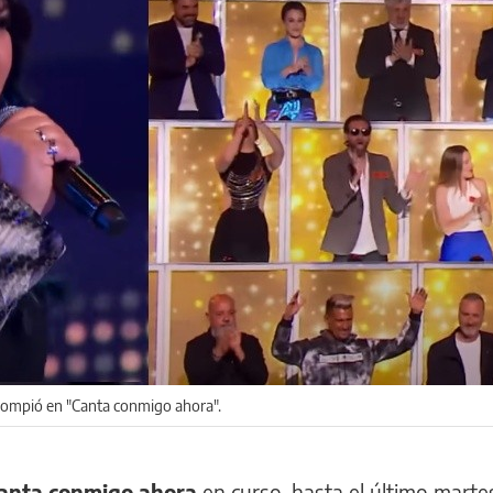
 rompió en "Canta conmigo ahora".
anta conmigo ahora
en curso, hasta el último marte