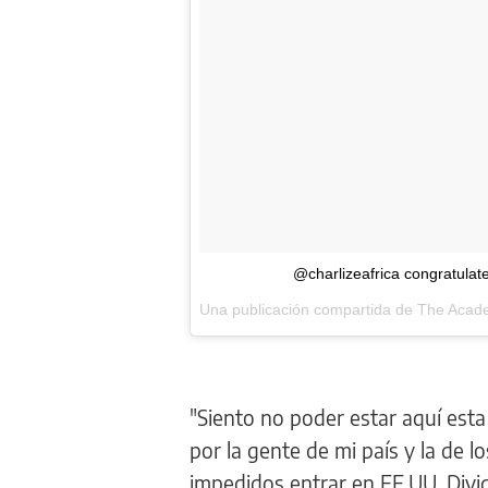
@charlizeafrica congratulat
Una publicación compartida de The Aca
"Siento no poder estar aquí esta
por la gente de mi país y la de l
impedidos entrar en EE.UU. Divi