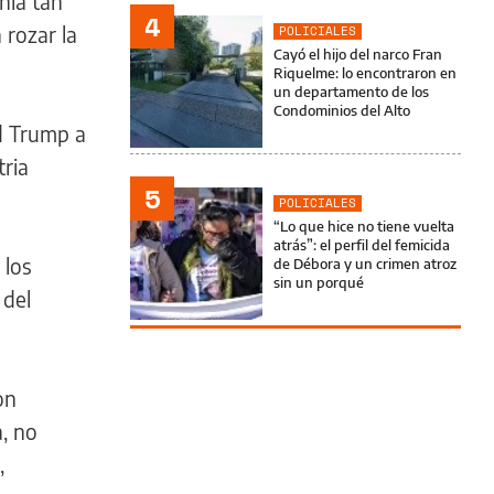
nía tan
4
 rozar la
POLICIALES
Cayó el hijo del narco Fran
Riquelme: lo encontraron en
un departamento de los
Condominios del Alto
d Trump a
tria
5
POLICIALES
“Lo que hice no tiene vuelta
atrás”: el perfil del femicida
 los
de Débora y un crimen atroz
sin un porqué
 del
on
, no
,