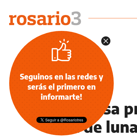
Seguinos en las redes y
serás el primero en
OSCARS 2017
informarte!
Sorpresa p
Luz de luna