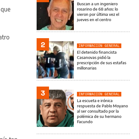
Buscan a un ingeniero
o que
rosarino de 68 años: lo
vieron por última vez el
jueves en el centro
atro
2
INFORMACIÓN GENERAL
El detenido financista
Casanovas pidió la
prescripción de sus estafas
millonarias
3
INFORMACIÓN GENERAL
La escueta e irónica
respuesta de Pablo Moyano
al ser consultado por la
polémica de su hermano
Facundo