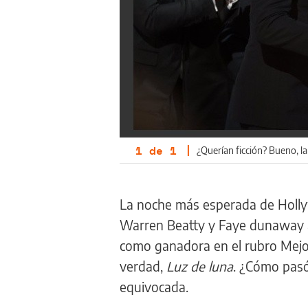
1
de
1
|
¿Querían ficción? Bueno, 
La noche más esperada de Hollyw
Warren Beatty y Faye dunaway an
como ganadora en el rubro Mejor
verdad,
Luz de luna
. ¿Cómo pasó 
equivocada.