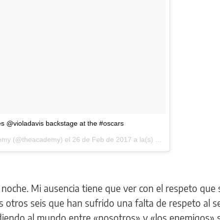
es @violadavis backstage at the #oscars
demy (@theacademy) el
26 de Feb de 2017 a la(s) 6:53 PST
 noche. Mi ausencia tiene que ver con el respeto que 
os otros seis que han sufrido una falta de respeto al s
diendo al mundo entre «nosotros» y «los enemigos» s