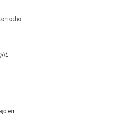
 con ocho
ht.
ajo en