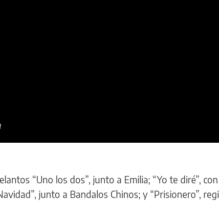
ntos “Uno los dos”, junto a Emilia; “Yo te diré”, con 
Navidad”, junto a Bandalos Chinos; y “Prisionero”, reg