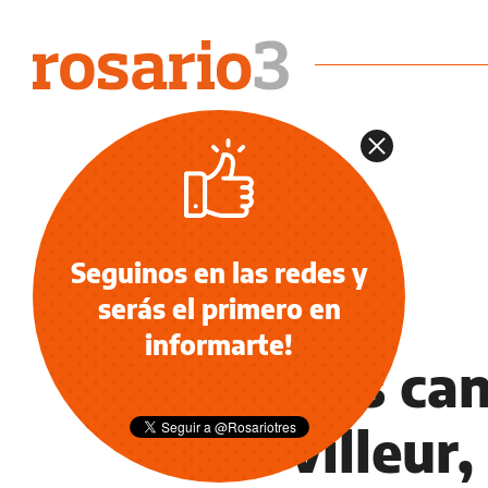
Seguinos en las redes y
serás el primero en
MÚSICA
informarte!
Nuevas ca
Horvilleur,