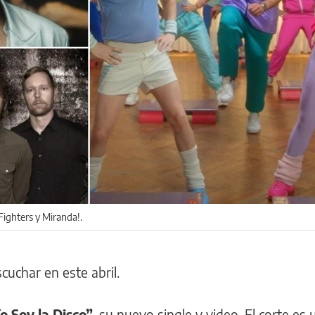
ighters y Miranda!.
cuchar en este abril.
 Soy la Disco”
, su nuevo single y video. El corte es 