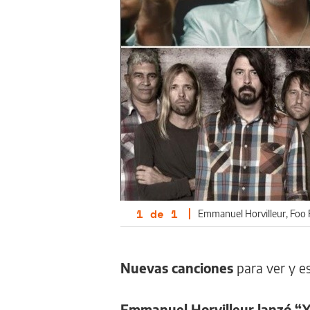
1
de
1
|
Emmanuel Horvilleur, Foo F
Nuevas canciones
para ver y es
Emmanuel Horvilleur lanzó “Yo