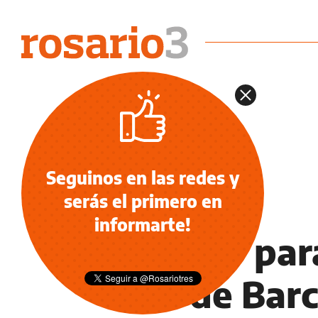
Seguinos en las redes y
serás el primero en
REDES SOCIALES
informarte!
¿Palito par
fue de Bar