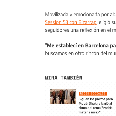
Movilizada y emocionada por aba
Session 53 con Bizarrap
, eligió 
seguidores una reflexión en el 
"
Me establecí en Barcelona par
buscamos en otro rincón del mun
MIRÁ TAMBIÉN
REDES SOCIALES
Siguen los palitos para
Piqué: Shakira bailó al
ritmo del tema "Podría
matar a mi ex"