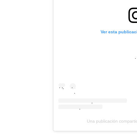
Ver esta publica
.
.
.
.
.
.
.
Una publicación comparti