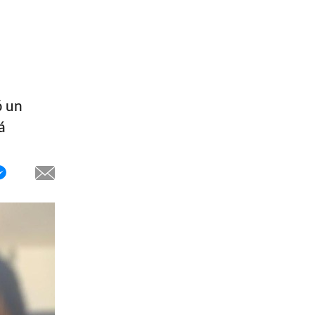
ó un
á