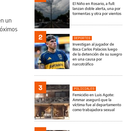
El Niño en Rosario, a full:
lanzan doble alerta, una por
tormentas y otra por vientos
en un
róximos
2
DEPORTES
Investigan al jugador de
Boca Carlos Palacios luego
de la detención de su suegro
en una causa por
narcotráfico
3
POLICIALES
Femicidio en Luis Agote:
Ammar aseguró que la
víctima fue al departamento
como trabajadora sexual