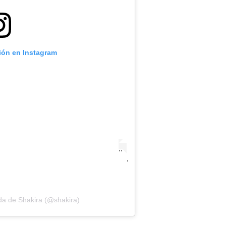
ción en Instagram
.
.
.
.
da de Shakira (@shakira)