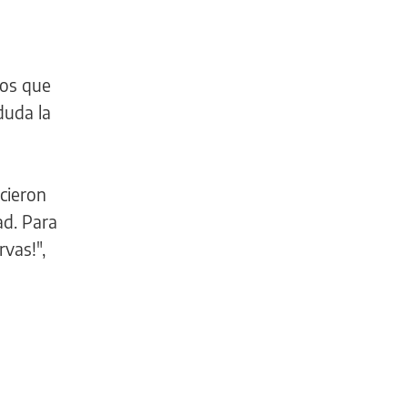
los que
duda la
icieron
ad. Para
vas!",