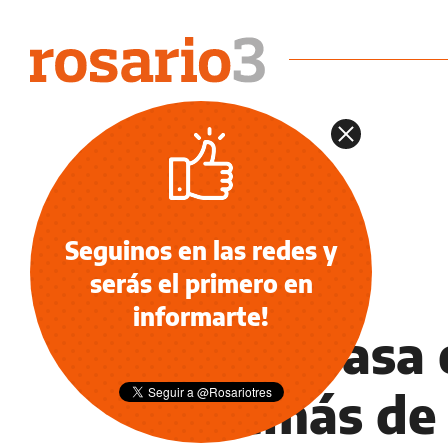
Seguinos en las redes y
serás el primero en
OCIO
informarte!
¿Qué pasa 
además de