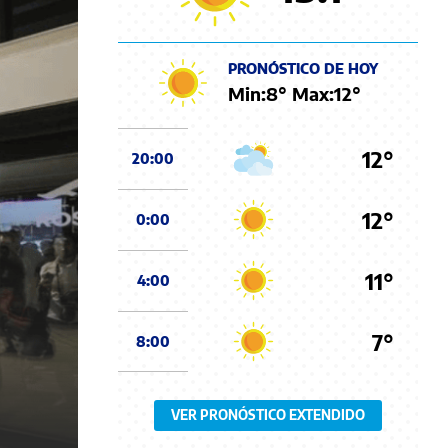
PRONÓSTICO DE HOY
Min:
8
° Max:
12
°
12°
20:00
12°
0:00
11°
4:00
7°
8:00
VER PRONÓSTICO EXTENDIDO