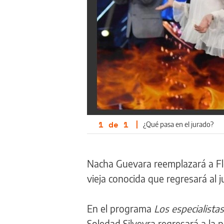
1
de
1
|
¿Qué pasa en el jurado?
Nacha Guevara reemplazará a Flo
vieja conocida que regresará al j
En el programa
Los especialista
Soledad Silveyra regresará a la 