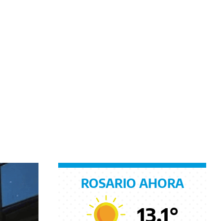
ROSARIO AHORA
13.1
°