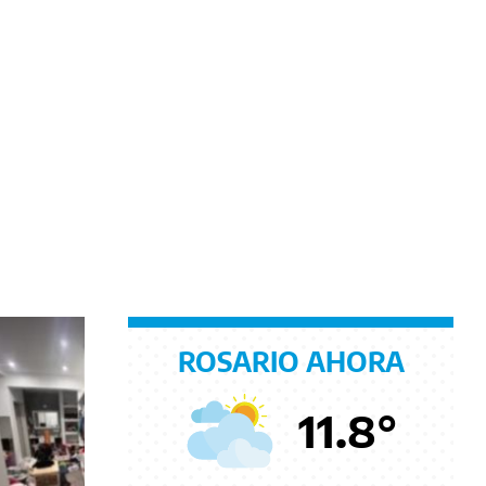
ROSARIO AHORA
11.8
°