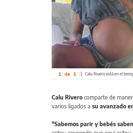
1
de
1
|
Calu Rivero está en el tiem
Calu Rivero
comparte de manera c
varios ligados a
su avanzado e
"Sabemos parir y bebés sabe
estoy, respondo que aquí estoy, 