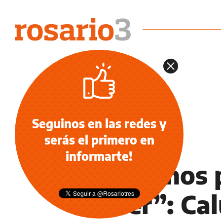
Seguinos en las redes y
serás el primero en
REDES SOCIALES
informarte!
"Sabemos p
nacer”: Ca