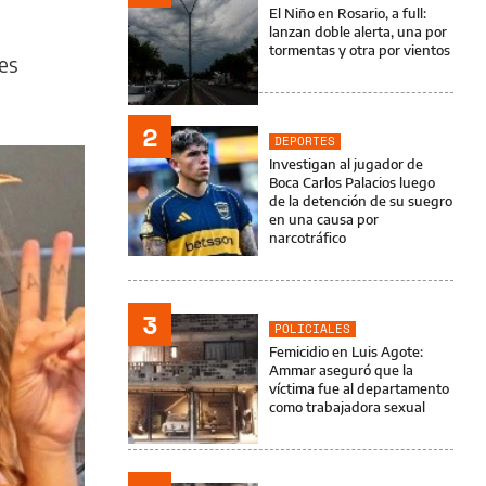
El Niño en Rosario, a full:
lanzan doble alerta, una por
tormentas y otra por vientos
res
2
DEPORTES
Investigan al jugador de
Boca Carlos Palacios luego
de la detención de su suegro
en una causa por
narcotráfico
3
POLICIALES
Femicidio en Luis Agote:
Ammar aseguró que la
víctima fue al departamento
como trabajadora sexual