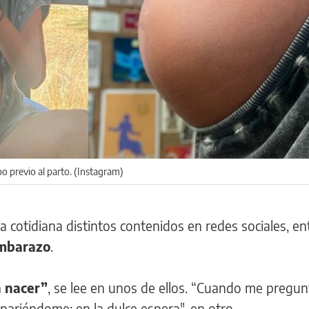
po previo al parto. (Instagram)
otidiana distintos contenidos en redes sociales, ent
mbarazo
.
n nacer”
, se lee en unos de ellos. “Cuando me pregu
pariéndome; en la dulce espera", en otro.