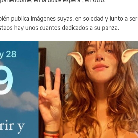
mbién publica imágenes suyas, en soledad y junto a se
osteos hay unos cuantos dedicados a su panza.