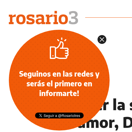
Seguinos en las redes y
serás el primero en
OCIO
informarte!
Tras ver la
del amor, D