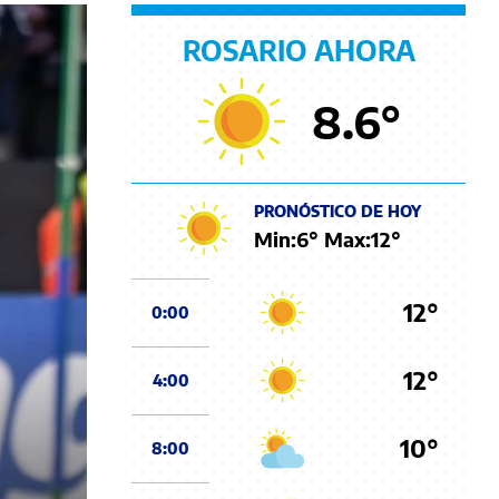
ROSARIO AHORA
8.6
°
PRONÓSTICO DE HOY
Min:
6
° Max:
12
°
12°
0:00
12°
4:00
10°
8:00