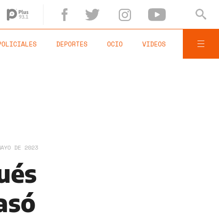
POLICIALES
DEPORTES
OCIO
VIDEOS
MAYO DE 2023
pués
asó