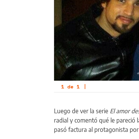
1
de
1
|
Luego de ver la serie
El amor de
radial y comentó qué le pareció l
pasó factura al protagonista po