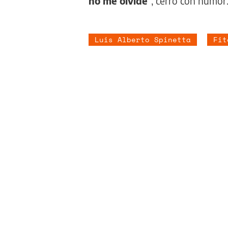
no me olvidé
”, cerró con humor
Luis Alberto Spinetta
Fit