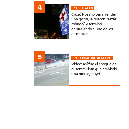
4
POLICIALES
Cruzó Rosario para vender
una gorra, le dijeron “estás
robado” y terminó
apuñalando a uno de los
atacantes
5
INFORMACIÓN GENERAL
Video: así fue el choque del
automovilista que embistió
una moto y huyó