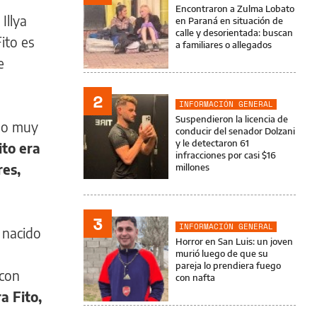
Encontraron a Zulma Lobato
Illya
en Paraná en situación de
calle y desorientada: buscan
ito es
a familiares o allegados
e
2
INFORMACIÓN GENERAL
Suspendieron la licencia de
omo muy
conducir del senador Dolzani
y le detectaron 61
ito era
infracciones por casi $16
res,
millones
3
INFORMACIÓN GENERAL
 nacido
Horror en San Luis: un joven
murió luego de que su
pareja lo prendiera fuego
 con
con nafta
 Fito,