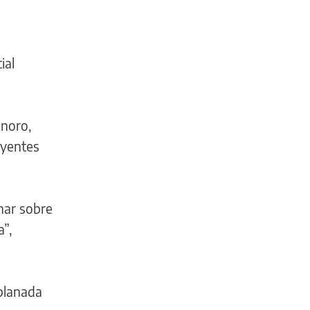
ial
onoro,
uyentes
onar sobre
”,
xplanada