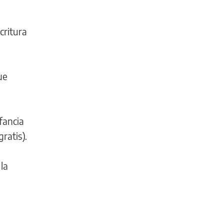
critura
ue
fancia
ratis).
la