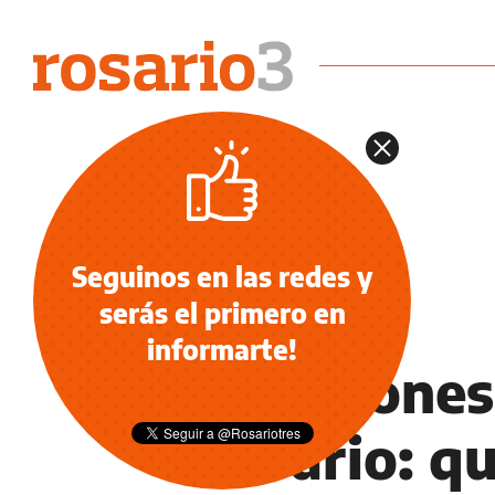
Seguinos en las redes y
serás el primero en
OCIO
informarte!
Vacaciones
Rosario: qu