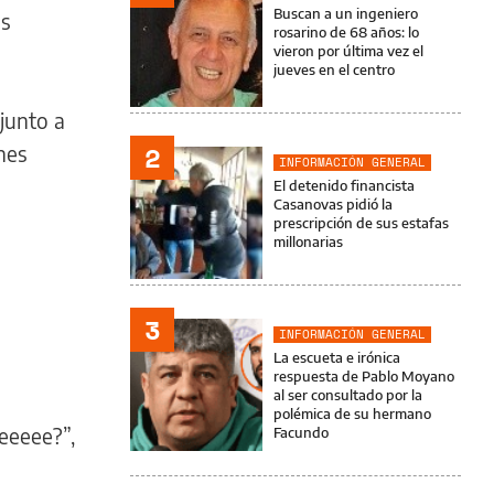
Buscan a un ingeniero
as
rosarino de 68 años: lo
vieron por última vez el
jueves en el centro
 junto a
2
nes
INFORMACIÓN GENERAL
El detenido financista
Casanovas pidió la
prescripción de sus estafas
millonarias
3
INFORMACIÓN GENERAL
La escueta e irónica
respuesta de Pablo Moyano
al ser consultado por la
polémica de su hermano
eeeeee?”,
Facundo