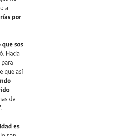
go a
rías por
 que sos
ió. Hacia
ó para
e que así
undo
rido
nas de
.
idad es
 No son