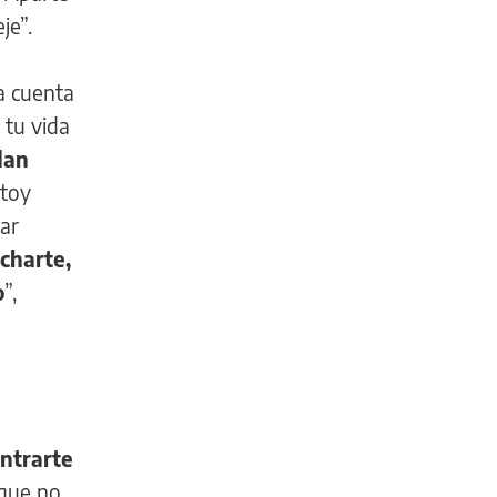
je”.
a cuenta
 tu vida
dan
stoy
nar
charte,
o
”,
ntrarte
que no