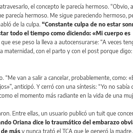
atravesarlo, el concepto le parecía hermoso. “Obvio, 
e parecía hermoso. Me sigue pareciendo hermoso, per
habló de la culpa.
“Constante culpa de no estar son
estar todo el tiempo como diciendo: «Mi cuerpo es
ió que ese peso la lleva a autocensurarse: “A veces te
la maternidad, con el parto y con el post porque dig
cito. “Me van a salir a cancelar, probablemente, como: «
os»”, anticipó. Y cerró con una síntesis: “Yo no sabía
como el momento más radiante en la vida de una muj
ron. Entre ellas, un usuario publicó un tuit que conce
ndo Oriana dice lo traumático del embarazo obv
s de más
y nunca trató el TCA que le generó la madre