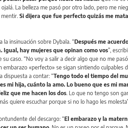
ojalá. La belleza me pasó por otro lado, pero me nie
 mentir.
Si dijera que fue perfecto quizás me mata
 la insinuación sobre Dybala. “
Después me acuerdo
a. Igual, hay mujeres que opinan como vos
”, escrib
 de su caso. “No voy a salir a decir algo que no me pas
n embarazo «perfecto» se sigan sintiendo culpables d
ba dispuesta a contar: “
Tengo todo el tiempo del m
 es mi hija, cuánto la amo. Lo bueno que es mi ma
eliz que me hacen los dos
. Lo que no tengo son ga
más quiere escuchar porque si no lo hago les molesta”
contundente del descargo: “
El embarazo y la matern
acer un ser humano
. No es un paseo por el parque.