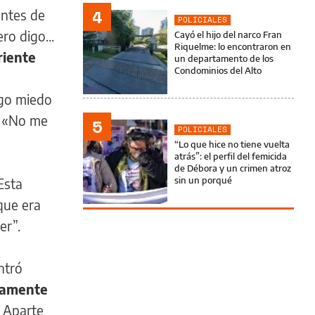
4
antes de
POLICIALES
o digo...
Cayó el hijo del narco Fran
Riquelme: lo encontraron en
riente
un departamento de los
Condominios del Alto
ngo miedo
o: «No me
5
POLICIALES
“Lo que hice no tiene vuelta
atrás”: el perfil del femicida
de Débora y un crimen atroz
sin un porqué
Esta
 que era
er”.
ntró
iamente
. Aparte