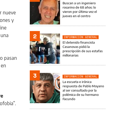
Buscan a un ingeniero
rosarino de 68 años: lo
ar nueve
vieron por última vez el
jueves en el centro
iones y
rine
2
r una
INFORMACIÓN GENERAL
El detenido financista
Casanovas pidió la
prescripción de sus estafas
millonarias
lo pasan
 en
3
INFORMACIÓN GENERAL
La escueta e irónica
respuesta de Pablo Moyano
al ser consultado por la
ve
polémica de su hermano
Facundo
ofobia”.