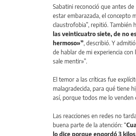
Sabatini reconoció que antes de 
estar embarazada, el concepto m
claustrofobia”, repitió. También 
las veinticuatro siete, de no 
hermoso»”
, describió. Y admit
de hablar de mi experiencia con 
sale mentir»”.
El temor a las críticas fue explí
malagradecida, para qué tiene hij
así, porque todos me lo venden 
Las reacciones en redes no tarda
buena parte de la atención: “
Cua
lo dice porque engordó 3 kilo