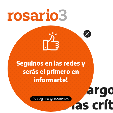
Seguinos en las redes y
serás el primero en
OCIO
informarte!
El descarg
tras las crí