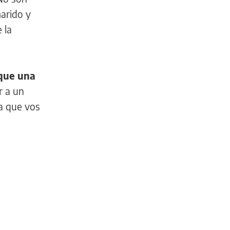
marido y
 la
 que una
r a un
ra que vos