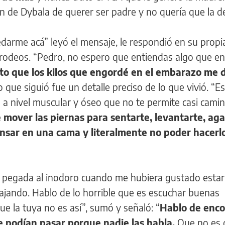
n de Dybala de querer ser padre y no quería que la de
darme acá” leyó el mensaje, le respondió en su propi
 rodeos. “Pedro, no espero que entiendas algo que en
to que los kilos que engordé en el embarazo me 
Lo que siguió fue un detalle preciso de lo que vivió. “E
 a nivel muscular y óseo que no te permite casi cami
 mover las piernas para sentarte, levantarte, aga
sar en una cama y literalmente no poder hacerl
é pegada al inodoro cuando me hubiera gustado estar
bajando. Hablo de lo horrible que es escuchar buenas
ue la tuya no es así”, sumó y señaló: “
Hablo de enco
e podían pasar porque nadie las habla.
Que no es 