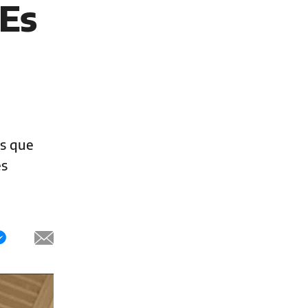
"Es
es que
es