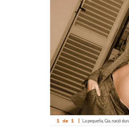
1
de
1
|
La pequeña, Gia, nació dur