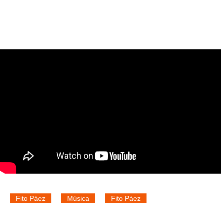
Fito Páez
Música
Fito Páez