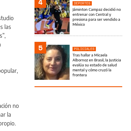
4
DEPORTES
Jáminton Campaz decidió no
entrenar con Central y
studio
presiona para ser vendido a
México
s las
s”,
n
5
POLICIALES
Tras hallar a Micaela
Albornoz en Brasil, la Justicia
evalúa su estado de salud
popular,
mental y cómo cruzó la
frontera
ación no
ar la
propio.