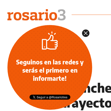
Seguinos en las redes y
serás el primero en
OCIO
informarte!
Los Ranche
de trayecto