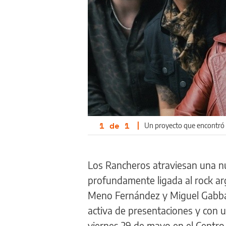
1
de
1
|
Un proyecto que encontró e
Los Rancheros atraviesan una nu
profundamente ligada al rock arg
Meno Fernández y Miguel Gabbane
activa de presentaciones y con 
viernes 29 de mayo en el Centro C