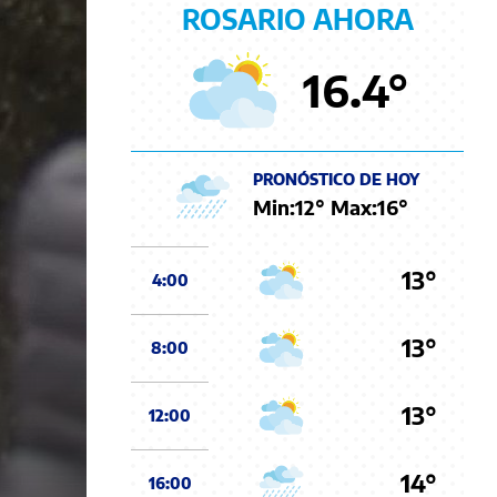
ROSARIO AHORA
16.4
°
PRONÓSTICO DE HOY
Min:
12
° Max:
16
°
13°
4:00
13°
8:00
13°
12:00
14°
16:00