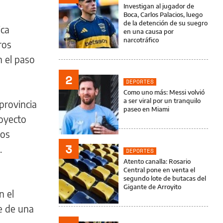
Investigan al jugador de
Boca, Carlos Palacios, luego
de la detención de su suegro
ica
en una causa por
narcotráfico
ros
n el paso
2
DEPORTES
Como uno más: Messi volvió
a ser viral por un tranquilo
provincia
paseo en Miami
royecto
zos
3
.
DEPORTES
Atento canalla: Rosario
Central pone en venta el
segundo lote de butacas del
Gigante de Arroyito
n el
e de una