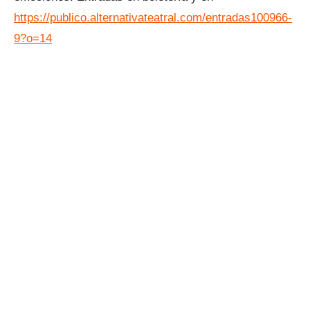
https://publico.alternativateatral.com/entradas100966-
9?o=14