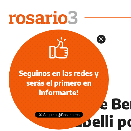
Seguinos en las redes y
serás el primero en
OCIO
informarte!
Pichi de Be
Tarabelli p