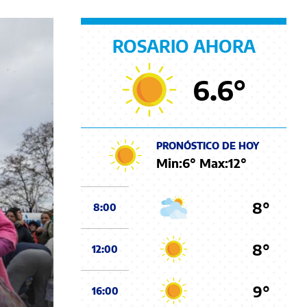
ROSARIO AHORA
6.6
°
PRONÓSTICO DE HOY
Min:
6
° Max:
12
°
8°
8:00
8°
12:00
9°
16:00