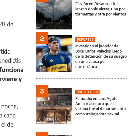
El Niño en Rosario, a full:
lanzan doble alerta, una por
tormentas y otra por vientos
 28 de
2
DEPORTES
Investigan al jugador de
rtido
Boca Carlos Palacios luego
de la detención de su suegro
enedictis
en una causa por
narcotráfico
 funciona
rviene y
3
POLICIALES
Femicidio en Luis Agote:
Ammar aseguró que la
a noche,
víctima fue al departamento
 a cada
como trabajadora sexual
 el de