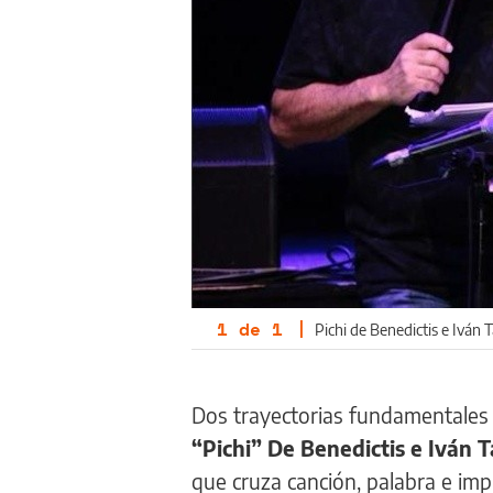
1
de
1
|
Pichi de Benedictis e Iván T
Dos trayectorias fundamentales 
“Pichi” De Benedictis e Iván T
que cruza canción, palabra e im