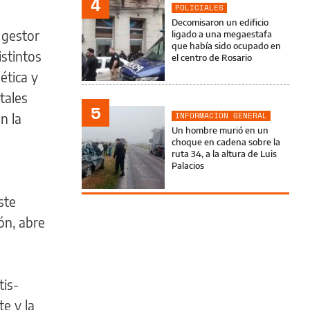
4
POLICIALES
Decomisaron un edificio
 gestor
ligado a una megaestafa
que había sido ocupado en
istintos
el centro de Rosario
ética y
tales
5
n la
INFORMACIÓN GENERAL
Un hombre murió en un
choque en cadena sobre la
ruta 34, a la altura de Luis
Palacios
ste
ón, abre
tis-
e y la