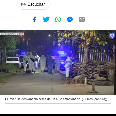
El joven se desvaneció cerca de un auto estacionado. (El Tres (captura))