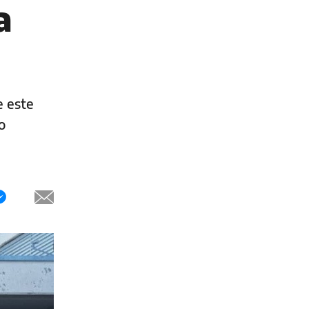
a
e este
o