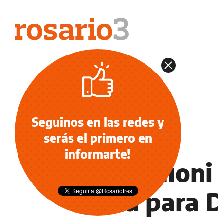
Seguinos en las redes y
serás el primero en
POLICIALES
informarte!
Cococcioni
nota para 