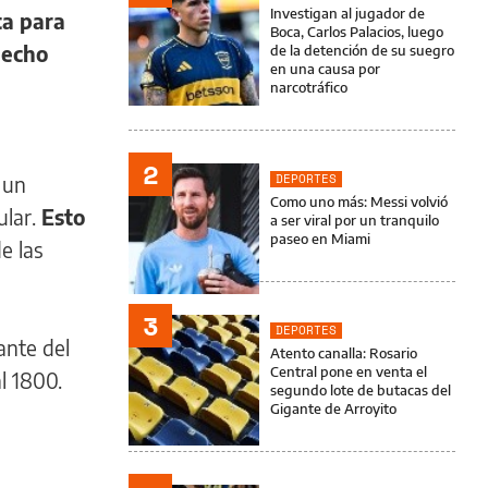
Investigan al jugador de
ta para
Boca, Carlos Palacios, luego
hecho
de la detención de su suegro
en una causa por
narcotráfico
2
DEPORTES
 un
Como uno más: Messi volvió
ular.
Esto
a ser viral por un tranquilo
paseo en Miami
e las
3
DEPORTES
ante del
Atento canalla: Rosario
Central pone en venta el
l 1800.
segundo lote de butacas del
Gigante de Arroyito