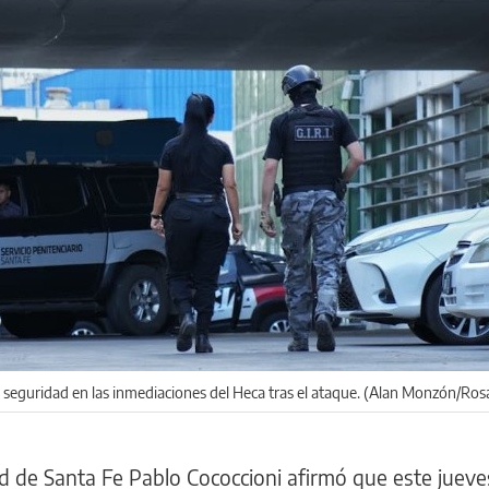
 seguridad en las inmediaciones del Heca tras el ataque. (Alan Monzón/Ros
dad de Santa Fe Pablo Cococcioni afirmó que este jueve