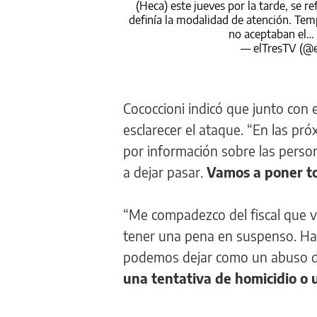
(Heca) este jueves por la tarde, se re
definía la modalidad de atención. Tem
no aceptaban el…
— elTresTV (@
Cococcioni indicó que junto con 
esclarecer el ataque. “En las p
por información sobre las perso
a dejar pasar.
Vamos a poner to
“Me compadezco del fiscal que v
tener una pena en suspenso. Hay
podemos dejar como un abuso d
una tentativa de homicidio o 