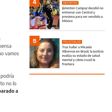
4
DEPORTES
Jáminton Campaz decidió no
entrenar con Central y
presiona para ser vendido a
México
a
5
POLICIALES
mpensa
Tras hallar a Micaela
Albornoz en Brasil, la Justicia
 no vamos
evalúa su estado de salud
mental y cómo cruzó la
frontera
 podría
to no lo
parado a