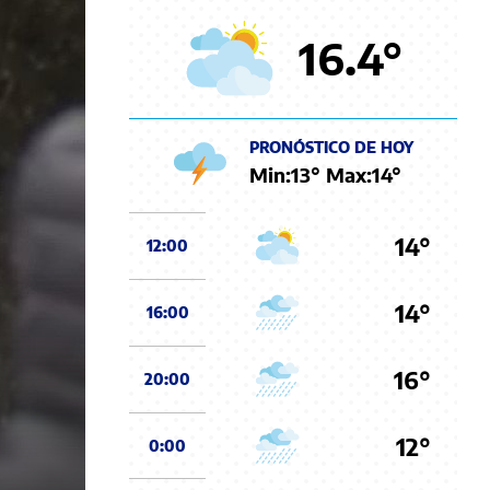
16.4
°
PRONÓSTICO DE HOY
Min:
13
° Max:
14
°
14°
12:00
14°
16:00
16°
20:00
12°
0:00