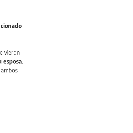
acionado
ue vieron
su esposa
.
e ambos