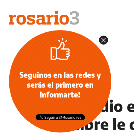
Seguinos en las redes y
serás el primero en
POLICIALES
informarte!
Femicidio 
hombre le d