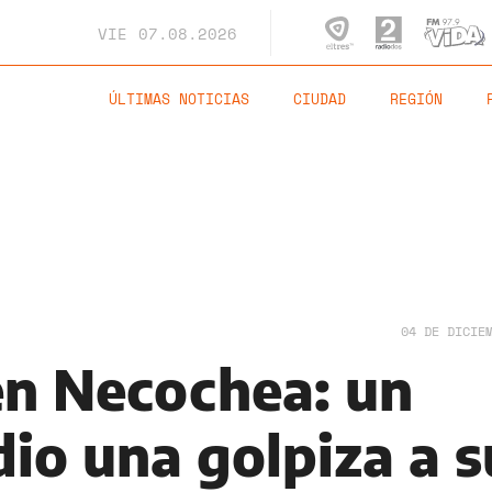
VIE
07.08.2026
ÚLTIMAS NOTICIAS
CIUDAD
REGIÓN
04 DE DICIE
en Necochea: un
io una golpiza a s