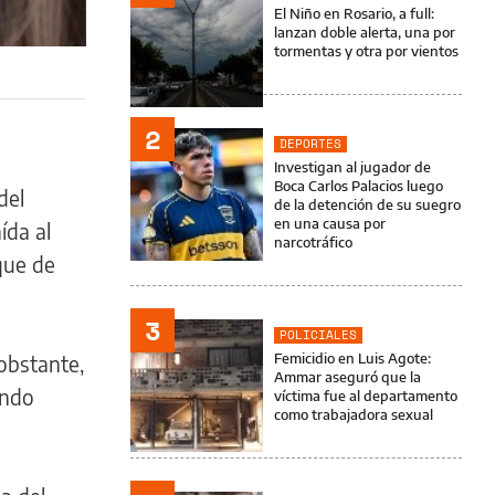
El Niño en Rosario, a full:
lanzan doble alerta, una por
tormentas y otra por vientos
2
DEPORTES
Investigan al jugador de
Boca Carlos Palacios luego
del
de la detención de su suegro
en una causa por
aída al
narcotráfico
que de
3
POLICIALES
Femicidio en Luis Agote:
 obstante,
Ammar aseguró que la
ando
víctima fue al departamento
como trabajadora sexual