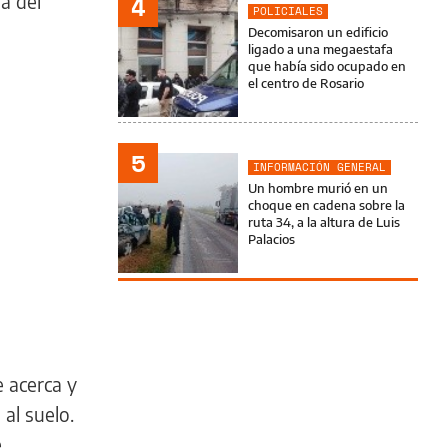
a del
4
POLICIALES
Decomisaron un edificio
ligado a una megaestafa
que había sido ocupado en
el centro de Rosario
5
INFORMACIÓN GENERAL
Un hombre murió en un
choque en cadena sobre la
ruta 34, a la altura de Luis
Palacios
 acerca y
al suelo.
e