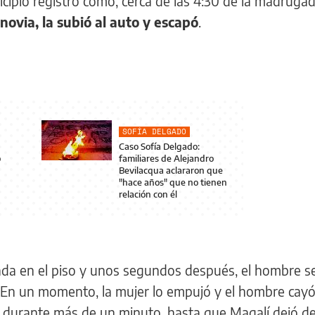
cipio registró como, cerca de las 4:30 de la madrugad
novia, la subió al auto y escapó
.
SOFÍA DELGADO
Caso Sofía Delgado:
o
familiares de Alejandro
Bevilacqua aclararon que
"hace años" que no tienen
relación con él
rada en el piso y unos segundos después, el hombre se
 En un momento, la mujer lo empujó y el hombre cayó 
ó durante más de un minuto, hasta que Magalí dejó d