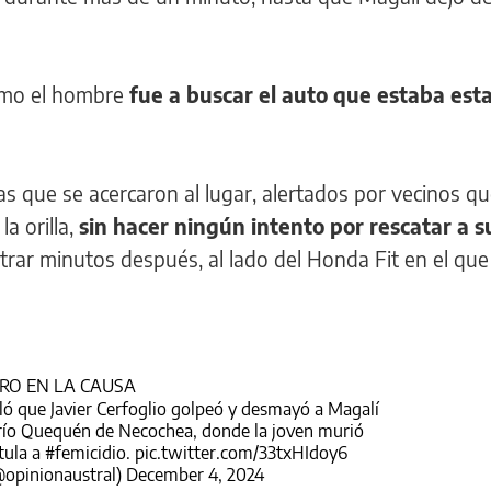
ómo el hombre
fue a buscar el auto que estaba est
ías que se acercaron al lugar, alertados por vecinos q
la orilla,
sin hacer ningún intento por rescatar a 
ntrar minutos después, al lado del Honda Fit en el qu
RO EN LA CAUSA
ó que Javier Cerfoglio golpeó y desmayó a Magalí
 río Quequén de Necochea, donde la joven murió
tula a
#femicidio
.
pic.twitter.com/33txHIdoy6
@opinionaustral)
December 4, 2024