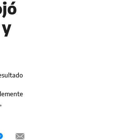
ojó
 y
resultado
oblemente
,