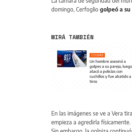
La cámara de seguridad del muni
domingo, Cerfoglio
golpeó a su 
MIRÁ TAMBIÉN
CIUDAD
Un hombre asesinó a
golpes a su pareja, lueg
atacó a policías con
cuchillos y fue abatido a
tiros
En las imágenes se ve a Vera ti
empieza a agredirla físicamente.
Sin embargo, la golpiza continu