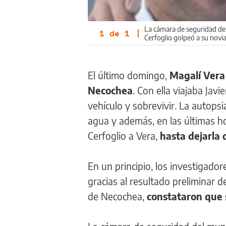
La cámara de seguridad del
1
de
1
|
Cerfoglio golpeó a su novia
El último domingo,
Magalí Ver
Necochea
. Con ella viajaba Jav
vehículo y sobrevivir. La autops
agua y además, en las últimas ho
Cerfoglio a Vera,
hasta dejarla 
En un principio, los investigado
gracias al resultado preliminar d
de Necochea,
constataron que 