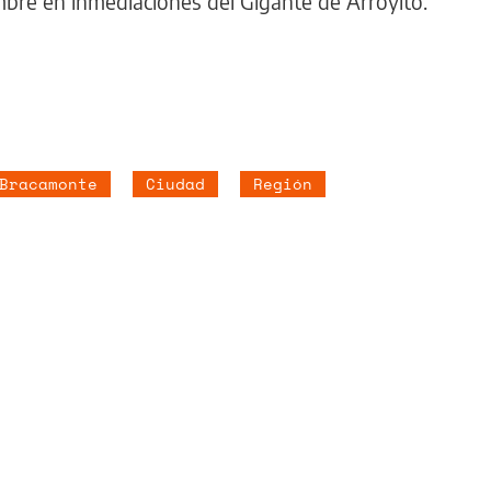
mbre en inmediaciones del Gigante de Arroyito.
Bracamonte
Ciudad
Región