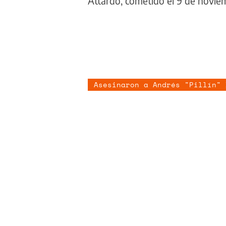
Attardo, cometido el 9 de novie
Asesinaron a Andrés "Pillín" 