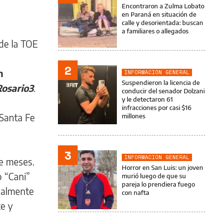
Encontraron a Zulma Lobato
en Paraná en situación de
calle y desorientada: buscan
a familiares o allegados
de la TOE
2
n
INFORMACIÓN GENERAL
Suspendieron la licencia de
Rosario3
.
conducir del senador Dolzani
y le detectaron 61
infracciones por casi $16
 Santa Fe
millones
3
INFORMACIÓN GENERAL
ce meses.
Horror en San Luis: un joven
 “Cani”
murió luego de que su
pareja lo prendiera fuego
ualmente
con nafta
te y