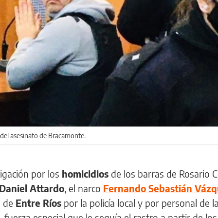
 del asesinato de Bracamonte.
igación por los
homicidios
de los barras de Rosario C
Daniel Attardo
, el narco
Fernando Sebastián Váz
e de
Entre Ríos
por la policía local y por personal de l
fuerza especial que le seguía el rastro a partir de los