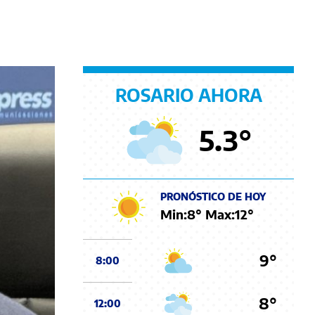
ROSARIO AHORA
5.3
°
PRONÓSTICO DE HOY
Min:
8
° Max:
12
°
9°
8:00
8°
12:00