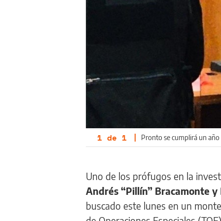
1
de
1
|
Pronto se cumplirá un año
Uno de los prófugos en la invest
Andrés “Pillín” Bracamonte y 
buscado este lunes en un mont
de Operaciones Especiales (TOE), 