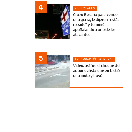
4
POLICIALES
Cruzó Rosario para vender
una gorra, le dijeron “estás
robado” y terminó
apuñalando a uno de los
atacantes
5
INFORMACIÓN GENERAL
Video: así fue el choque del
automovilista que embistió
una moto y huyó