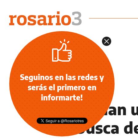
Seguinos en las redes y
serás el primero en
POLICIALES
informarte!
Rastrillan
en busca d