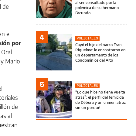
al ser consultado por la
l de
polémica de su hermano
Facundo
en el
4
POLICIALES
sión por
Cayó el hijo del narco Fran
Riquelme: lo encontraron en
 Oral
un departamento de los
 y Mario
Condominios del Alto
5
POLICIALES
l
“Lo que hice no tiene vuelta
toriales
atrás”: el perfil del femicida
de Débora y un crimen atroz
llón de
sin un porqué
as al
uestran