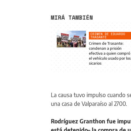
MIRÁ TAMBIÉN
CRIMEN DE EDUARDO
TRASANTE
Crimen de Trasante:
condenan a prisión
efectiva a quien compró
el vehículo usado por los
sicarios
La causa tuvo impulso cuando se
una casa de Valparaíso al 2700.
Rodríguez Granthon fue imput
está detenido– la compra de 