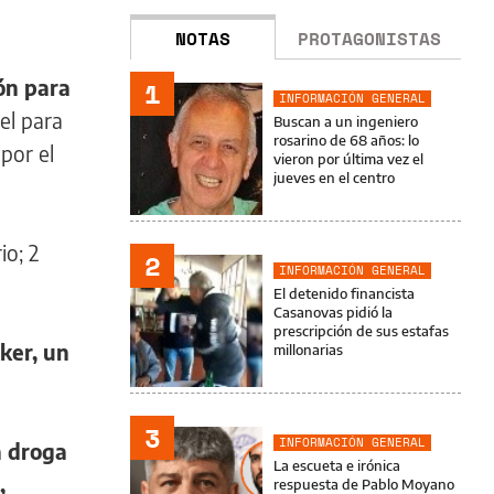
NOTAS
PROTAGONISTAS
ión para
1
INFORMACIÓN GENERAL
el para
Buscan a un ingeniero
rosarino de 68 años: lo
por el
vieron por última vez el
jueves en el centro
io; 2
2
INFORMACIÓN GENERAL
El detenido financista
Casanovas pidió la
prescripción de sus estafas
ker, un
millonarias
3
INFORMACIÓN GENERAL
a droga
La escueta e irónica
,
respuesta de Pablo Moyano