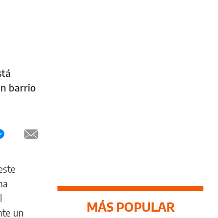
stá
n barrio
este
na
l
MÁS POPULAR
te un