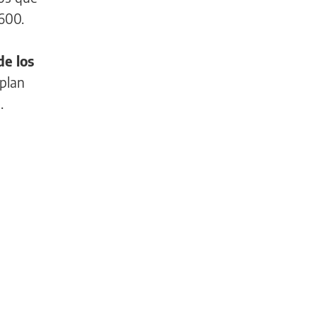
3600.
de los
 plan
.