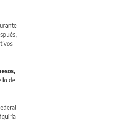
urante
espués,
tivos
pesos,
llo de
federal
dquiría