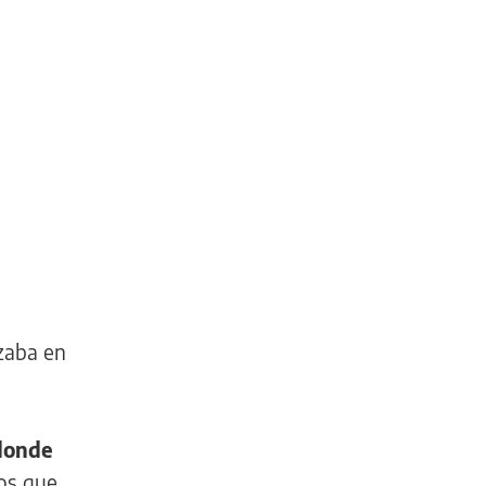
izaba en
–donde
ios que