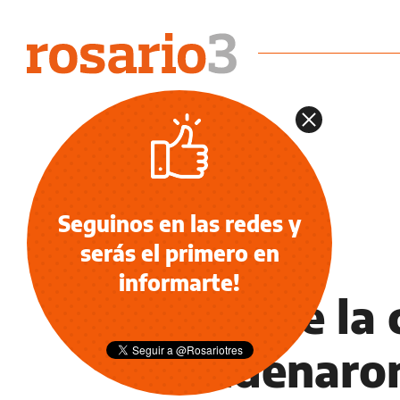
Seguinos en las redes y
serás el primero en
POLICIALES
informarte!
Ruta de la 
condenaron